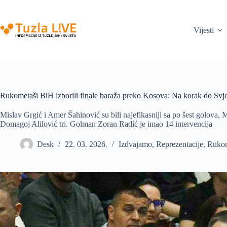
Skip
to
content
Vijesti
Rukometaši BiH izborili finale baraža preko Kosova: Na korak do Svj
Mislav Grgić i Amer Šahinović su bili najefikasniji sa po šest golova, M
Domagoj Alilović tri. Golman Zoran Radić je imao 14 intervencija
Desk
22. 03. 2026.
Izdvajamo
,
Reprezentacije
,
Ruko