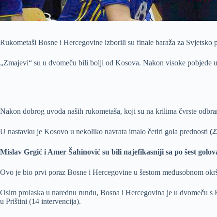
Rukometaši Bosne i Hercegovine izborili su finale baraža za Svjetsko pr
„Zmajevi“ su u dvomeču bili bolji od Kosova. Nakon visoke pobjede
Nakon dobrog uvoda naših rukometaša, koji su na krilima čvrste odbra
U nastavku je Kosovo u nekoliko navrata imalo četiri gola prednosti
(2
Mislav Grgić i Amer Šahinović su bili najefikasniji sa po šest gol
Ovo je bio prvi poraz Bosne i Hercegovine u šestom međusobnom okršaj
Osim prolaska u narednu rundu, Bosna i Hercegovina je u dvomeču s 
u Prištini (14 intervencija).