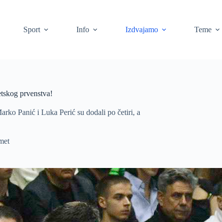
Sport
Info
Izdvajamo
Teme
etskog prvenstva!
arko Panić i Luka Perić su dodali po četiri, a
met