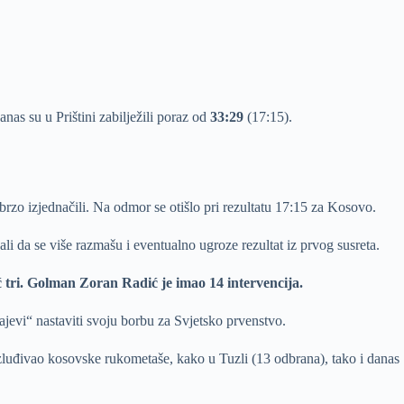
anas su u Prištini zabilježili poraz od
33:29
(17:15).
 brzo izjednačili. Na odmor se otišlo pri rezultatu 17:15 za Kosovo.
ali da se više razmašu i eventualno ugroze rezultat iz prvog susreta.
ić tri. Golman Zoran Radić je imao 14 intervencija.
evi“ nastaviti svoju borbu za Svjetsko prvenstvo.
izluđivao kosovske rukometaše, kako u Tuzli (13 odbrana), tako i danas