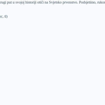
ugi put u svojoj historiji otići na Svjetsko prvenstvo. Podsjetimo, r
c, tl)