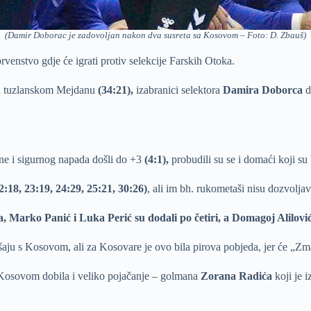
(Damir Doborac je zadovoljan nakon dva susreta sa Kosovom – Foto: D. Zbauš)
venstvo gdje će igrati protiv selekcije Farskih Otoka.
 u tuzlanskom Mejdanu
(34:21),
izabranici selektora
Damira Doborca
d
ne i sigurnog napada došli do +3
(4:1),
probudili su se i domaći koji su
2:18, 23:19, 24:29, 25:21, 30:26)
, ali im bh. rukometaši nisu dozvoljav
ova, Marko Panić i Luka Perić su dodali po četiri, a Domagoj Alilov
u s Kosovom, ali za Kosovare je ovo bila pirova pobjeda, jer će „Zmaj
Kosovom dobila i veliko pojačanje – golmana
Zorana Radića
koji je 