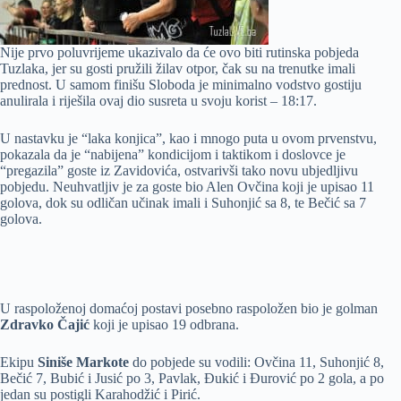
Nije prvo poluvrijeme ukazivalo da će ovo biti rutinska pobjeda
Tuzlaka, jer su gosti pružili žilav otpor, čak su na trenutke imali
prednost. U samom finišu Sloboda je minimalno vodstvo gostiju
anulirala i riješila ovaj dio susreta u svoju korist – 18:17.
U nastavku je “laka konjica”, kao i mnogo puta u ovom prvenstvu,
pokazala da je “nabijena” kondicijom i taktikom i doslovce je
“pregazila” goste iz Zavidovića, ostvarivši tako novu ubjedljivu
pobjedu. Neuhvatljiv je za goste bio Alen Ovčina koji je upisao 11
golova, dok su odličan učinak imali i Suhonjić sa 8, te Bečić sa 7
golova.
U raspoloženoj domaćoj postavi posebno raspoložen bio je golman
Zdravko Čajić
koji je upisao 19 odbrana.
Ekipu
Siniše Markote
do pobjede su vodili: Ovčina 11, Suhonjić 8,
Bečić 7, Bubić i Jusić po 3, Pavlak, Đukić i Đurović po 2 gola, a po
jedan su postigli Karahodžić i Pirić.