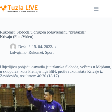
Skip
to
content
Rukomet: Sloboda u drugom poluvremenu “pregazila”
Krivaju (Foto/Video)
Desk
15. 04. 2022.
Izdvajamo
,
Rukomet
,
Sport
Ubjedljivu pobjedu ostvarila je tuzlanska Sloboda, večeras u Mejdanu,
u sklopu 23. kola Premijer lige BiH, protiv rukometaša Krivaje iz
Zavidovića, rezultatom 40:30 (18:17).