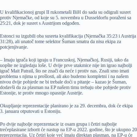
U kvalifikacionoj grupi II rukometaši BiH do sada su odigrali susret
protiv Njemačke, od koje su 5. novembra u Dusseldorfu poraženi sa
25:21, dok je susret s Austrijom odgođen.
Estonci su izgubili oba susreta kvalifikacija (Njemačka 35:23 i Austrija
31:28), ali unatoč tome selektor Šuman smatra da nisu ekipa za
potcjenjivanje.
– Imaju igrača koji igraju u Francuskoj, Njemačkoj, Rusiji, tako da
uopšte ne izgledaju loše. U dvije prve utakmice nije im igrao najbolji
igrač Mait Patrail, što ne znači da neće i protiv nas. Znali smo imati
problema s njima u prošlosti, ali ako budemo kompletni i na našem
nivou dvije pobjede ne bi trebale doći u pitanje – kazao je Šuman,
dodavši da za plasman na EP našem timu trebaju obe pobjede protiv
Estonije, te protiv mnogo opasnije Austrije.
Okupljanje reprezentacije planirano je za 29. decembra, dok će ekipa
3. januara otputovati u Estoniju.
Po dvije najbolje reprezentacie iz osam grupa i četiri najbolje
trećeplasirane izborit će nastup na EP-u 2022. godine, što je ukupno 20
reprezentacija. Uz četiri koje već imaju direktan plasman, na EP-u će