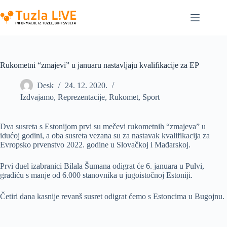
Skip
to
content
Rukometni “zmajevi” u januaru nastavljaju kvalifikacije za EP
Desk
24. 12. 2020.
Izdvajamo
,
Reprezentacije
,
Rukomet
,
Sport
Dva susreta s Estonijom prvi su mečevi rukometnih “zmajeva” u
idućoj godini, a oba susreta vezana su za nastavak kvalifikacija za
Evropsko prvenstvo 2022. godine u Slovačkoj i Mađarskoj.
Prvi duel izabranici Bilala Šumana odigrat će 6. januara u Pulvi,
gradiću s manje od 6.000 stanovnika u jugoistočnoj Estoniji.
Četiri dana kasnije revanš susret odigrat ćemo s Estoncima u Bugojnu.