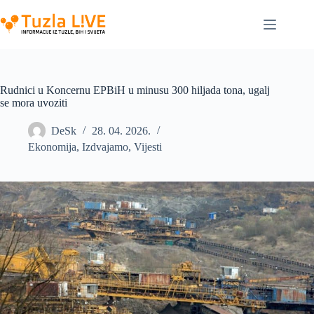
Skip
to
content
Rudnici u Koncernu EPBiH u minusu 300 hiljada tona, ugalj
se mora uvoziti
DeSk
28. 04. 2026.
Ekonomija
,
Izdvajamo
,
Vijesti