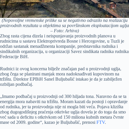
(Nepovoljne vremenske prilike su se negativno odrazilo na realizaciju
proizvodnih rezultata u objektima sa površinskom eksploatacijom uglja
– Foto: Arhiva)
Zbog rasta cijena dizela i neispunjavanja proizvodnih planova u
rudnicima u sastavu Elektroprivreda Bosne i Hercegovine, u Tuzli je
održan sastanak menadžmenta kompanije, predstavnika rudnika i
sindikalnih organizacija, u organizaciji Savez sindikata radnika rudnika
Federacije BiH.
Rudnici iz ovog koncerna bilježe značajan pad u proizvodnji uglja,
zbog čega se planirani manjak mora nadoknađivati kupovinom na
tržištu. Direktor EPBiH Sanel Buljubašić istakao je da je zabilježen
ozbiljan podbačaj.
„Imamo podbačaj u proizvodnji od 300 hiljada tona. Naravno da se ta
energija mora nabaviti na tržištu. Moram kazati da postoji i opravdanje
od rudnika, jer ta proizvodnja nije ni mogla biti veća. Pojava klizišta
zbog dugogodišnjeg praćenja otkrivke uglja dovela je do toga da smo
već sada u deficitu s otkrivkom od 150 miliona kubnih metara čvrste
mase od 2009. godine“, kazao je Buljubašić, prenosi
FTV
.