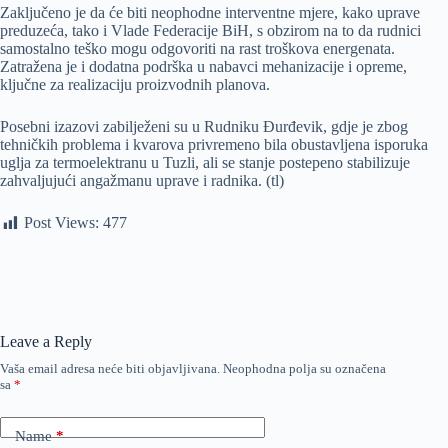
Zaključeno je da će biti neophodne interventne mjere, kako uprave
preduzeća, tako i Vlade Federacije BiH, s obzirom na to da rudnici
samostalno teško mogu odgovoriti na rast troškova energenata.
Zatražena je i dodatna podrška u nabavci mehanizacije i opreme,
ključne za realizaciju proizvodnih planova.
Posebni izazovi zabilježeni su u Rudniku Đurđevik, gdje je zbog
tehničkih problema i kvarova privremeno bila obustavljena isporuka
uglja za termoelektranu u Tuzli, ali se stanje postepeno stabilizuje
zahvaljujući angažmanu uprave i radnika. (tl)
Post Views:
477
Leave a Reply
Vaša email adresa neće biti objavljivana.
Neophodna polja su označena
sa
*
Name
*