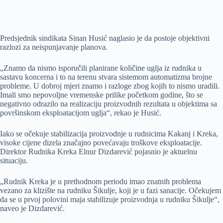
Predsjednik sindikata Sinan Husić naglasio je da postoje objektivni
razlozi za neispunjavanje planova.
„Znamo da nismo isporučili planirane količine uglja iz rudnika u
sastavu koncerna i to na terenu stvara sistemom automatizma brojne
probleme. U dobroj mjeri znamo i razloge zbog kojih to nismo uradili.
Imali smo nepovoljne vremenske prilike početkom godine, što se
negativno odrazilo na realizaciju proizvodnih rezultata u objektima sa
površinskom eksploatacijom uglja“, rekao je Husić.
Iako se očekuje stabilizacija proizvodnje u rudnicima Kakanj i Kreka,
visoke cijene dizela značajno povećavaju troškove eksploatacije.
Direktor Rudnika Kreka Elnur Dizdarević pojasnio je aktuelnu
situaciju.
„Rudnik Kreka je u prethodnom periodu imao znatnih problema
vezano za klizište na rudniku Šikulje, koji je u fazi sanacije. Očekujem
da se u prvoj polovini maja stabilizuje proizvodnja u rudniku Šikulje“,
naveo je Dizdarević.