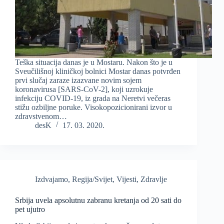
Teška situacija danas je u Mostaru. Nakon što je u
Sveučilišnoj kliničkoj bolnici Mostar danas potvrđen
prvi slučaj zaraze izazvane novim sojem
koronavirusa [SARS-CoV-2], koji uzrokuje
infekciju COVID-19, iz grada na Neretvi večeras
stižu ozbiljne poruke. Visokopozicionirani izvor u
zdravstvenom…
desK
17. 03. 2020.
Izdvajamo
,
Regija/Svijet
,
Vijesti
,
Zdravlje
Srbija uvela apsolutnu zabranu kretanja od 20 sati do
pet ujutro