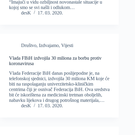
“Imajući u vidu ozbiljnost novonastale situacije u
kojoj smo se svi našli i odlukom…
desK
17. 03. 2020.
Društvo
,
Izdvajamo
,
Vijesti
Vlada FBiH izdvojila 30 miliona za borbu protiv
koronavirusa
Vlada Federacije BiH danas poslijepodne je, na
telefonskoj sjednici, izdvojila 30 miliona KM koje će
biti na raspolaganju univerzitetsko-kliničkim
centrima čiji je osnivač Federacija BiH. Ova sredstva
bit će iskorištena za medicinski tretman oboljelih,
nabavku lijekova i drugog potrošnog materijala,…
desK
17. 03. 2020.