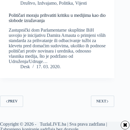
Društvo
,
Izdvajamo
,
Politika
,
Vijesti
Političari moraju prihvatiti kritiku u medijima kao dio
slobode izražavanja
Zastupnički dom Parlamentarne skupštine BiH
usvojio je inicijativu Damira Arnauta o primjeni viših
standarda za prihvatanje ili odbacivanje tužbi za
klevetu pred domaćim sudovima, ukoliko ih podnose
političari protiv novinara i urednika, odnosno
vlasnika medija, što je podržano od
Udruženja/Udruge…
Desk
17. 03. 2020.
PREV
NEXT
Copyright © 2026 - TuzlaLIVE.ba | Sva prava zadržana |
✖
Zabranjeno kopiranje sadržaja bez dozvole.