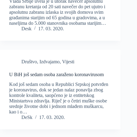
Vlada Srbije uvela je u utorak navečer apsolutnu
zabranu kretanja od 20 sati navečer do pet ujutro i
apsolutnu zabranu izlaska iz svojih domova svim
građanima starijim od 65 godina u gradovima, a u
naseljima do 5.000 stanovnika osobama starijim…
Desk
17. 03. 2020.
Društvo
,
Izdvajamo
,
Vijesti
U BiH još sedam osoba zaraženo koronavirusom
Kod još sedam osoba u Republici Srpskoj potvrđen
je koronavirus, dok se jedan nalaz ponavlja zbog
kontrole kvaliteta, saopćeno je iz entitetskog
Ministartsva zdravlja. Riječ je o četiri muške osobe
srednje životne dobi i jednom mlađem muškarcu,
kao i o…
DeSk
17. 03. 2020.