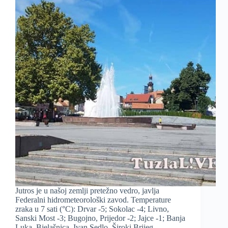
Jutros je u našoj zemlji pretežno vedro, javlja
Federalni hidrometeorološki zavod. Temperature
zraka u 7 sati (°C): Drvar -5; Sokolac -4; Livno,
Sanski Most -3; Bugojno, Prijedor -2; Jajce -1; Banja
Luka, Bjelašnica, Ivan Sedlo, Široki Brijeg,