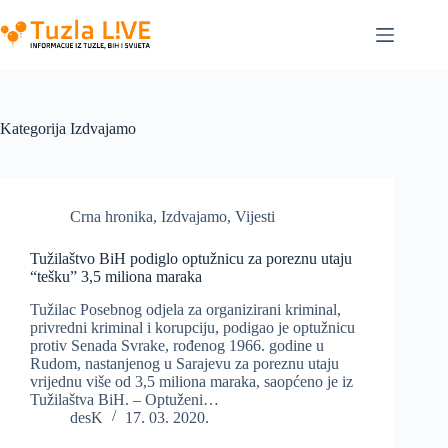
Skip
to
content
Kategorija
Izdvajamo
Crna hronika
,
Izdvajamo
,
Vijesti
Tužilaštvo BiH podiglo optužnicu za poreznu utaju
“tešku” 3,5 miliona maraka
Tužilac Posebnog odjela za organizirani kriminal,
privredni kriminal i korupciju, podigao je optužnicu
protiv Senada Svrake, rođenog 1966. godine u
Rudom, nastanjenog u Sarajevu za poreznu utaju
vrijednu više od 3,5 miliona maraka, saopćeno je iz
Tužilaštva BiH. – Optuženi…
desK
17. 03. 2020.