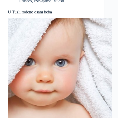
Društvo
,
Izdvajamo
,
Vijesti
U Tuzli rođeno osam beba