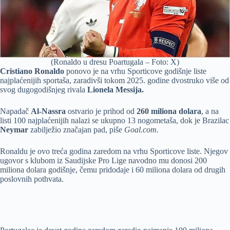
(Ronaldo u dresu Poartugala – Foto: X)
Cristiano Ronaldo
ponovo je na vrhu Sporticove godišnje liste
najplaćenijih sportaša, zaradivši tokom 2025. godine dvostruko više od
svog dugogodišnjeg rivala
Lionela Messija.
Napadač
Al-Nassra
ostvario je prihod od
260 miliona dolara
, a na
listi 100 najplaćenijih nalazi se ukupno 13 nogometaša, dok je Brazilac
Neymar
zabilježio značajan pad, piše
Goal.com.
Ronaldu je ovo treća godina zaredom na vrhu Sporticove liste. Njegov
ugovor s klubom iz Saudijske Pro Lige navodno mu donosi 200
miliona dolara godišnje, čemu pridodaje i 60 miliona dolara od drugih
poslovnih pothvata.