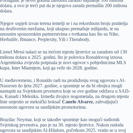
Portugalac je devet godina zaredom zaradio najmanje 100 miliona
dolara, a ovo je treći put da je njegova zarada premašila 200 miliona
dolara.
Njegov uspjeh izvan terena temelji se i na rekordnom broju pratitelja
na društvenim mrežama, koji ukupno premašuje milijardu, te na
unosnim sponzorskim partnerstvima s tvrtkama kao što su Nike,
Herbalife, Binance, Perplexity, Yili i Therabody.
Lionel Messi nalazi se na trećem mjestu ljestvice sa zaradom od 130
miliona dolara u 2025. godini, što je polovica Ronaldovog iznosa.
Argentinska zvijezda potpisala je novi ugovor s pobjednicima MLS
kupa, Inter Miamijem, koji ga veže do 2028. godine.
U međuvremenu, i Ronaldo radi na produženju svog ugovora s Al-
Nassrom do ljeta 2027. godine, a spominje se da bi obojica mogli
nastupiti na Svjetskom prvenstvu koje se ove godine održava u SAD-
u, Kanadi i Meksiku. Između dvojice nogometaša, na drugom mjestu
liste smjestio se meksički boksač
Canelo Alvarez
, zahvaljujući
unosnom ugovoru sa saudijskim promotorima.
Brazilac Neymar, koji se također spominje kao mogući sudionik
Svjetskog prvenstva, pao je na 30. mjesto ljestvice. Nakon raskida
ugovora sa saudijskim Al-Hilalom, početkom 2025. vratio se u svoj