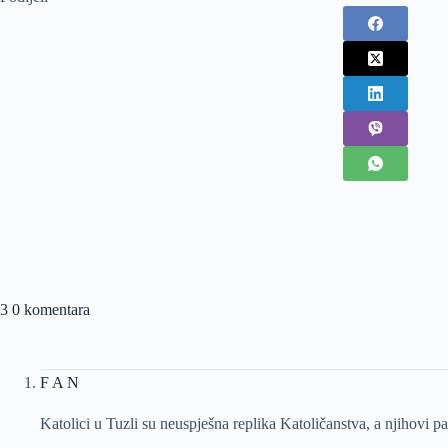
3 0 komentara
F A N
Katolici u Tuzli su neuspješna replika Katoličanstva, a njihovi p