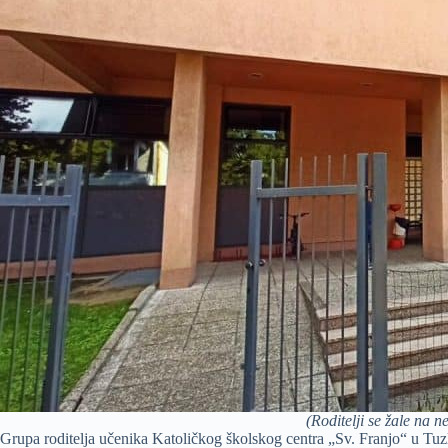
(Roditelji se žale na
Grupa roditelja učenika Katoličkog školskog centra „Sv. Franjo“ u Tuz