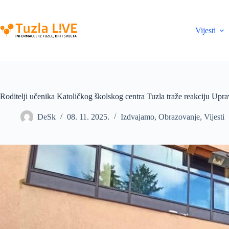
Skip
to
content
Vijesti
Roditelji učenika Katoličkog školskog centra Tuzla traže reakciju Upra
DeSk
08. 11. 2025.
Izdvajamo
,
Obrazovanje
,
Vijesti