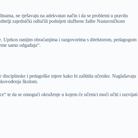
dinama, ne rješavaju na adekvatan način i da se problemi u pravilu
itelji zajednički odlučili podnijeti službene žalbe Nastavničkom
kole. Uprkos ranijim obraćanjima i razgovorima s direktorom, pedagogom
bleme samo odgađaju“.
 disciplinske i pedagoške mjere kako bi zaštitila učenike. Naglašavaju
rukovođenju školom.
e“ te da se omogući okruženje u kojem će učenici moći učiti i razvijati