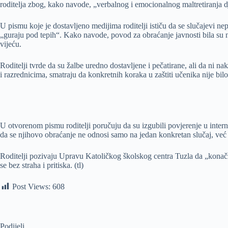
roditelja zbog, kako navode, „verbalnog i emocionalnog maltretiranja d
U pismu koje je dostavljeno medijima roditelji ističu da se slučajevi 
„guraju pod tepih“. Kako navode, povod za obraćanje javnosti bila su n
vijeću.
Roditelji tvrde da su žalbe uredno dostavljene i pečatirane, ali da n
i razrednicima, smatraju da konkretnih koraka u zaštiti učenika nije b
U otvorenom pismu roditelji poručuju da su izgubili povjerenje u inter
da se njihovo obraćanje ne odnosi samo na jedan konkretan slučaj, ve
Roditelji pozivaju Upravu Katoličkog školskog centra Tuzla da „konačno
se bez straha i pritiska. (tl)
Post Views:
608
Podijeli