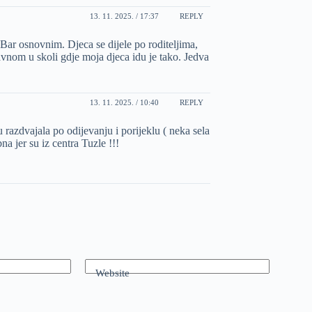
13. 11. 2025. / 17:37
REPLY
. Bar osnovnim. Djeca se dijele po roditeljima,
lavnom u skoli gdje moja djeca idu je tako. Jedva
13. 11. 2025. / 10:40
REPLY
u razdvajala po odijevanju i porijeklu ( neka sela
a jer su iz centra Tuzle !!!
Website