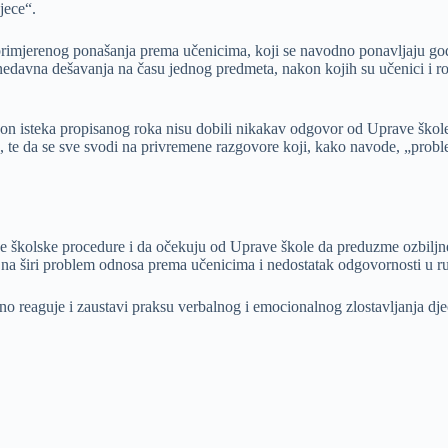
jece“.
neprimjerenog ponašanja prema učenicima, koji se navodno ponavljaju go
edavna dešavanja na času jednog predmeta, nakon kojih su učenici i rod
i nakon isteka propisanog roka nisu dobili nikakav odgovor od Uprave š
ilo, te da se sve svodi na privremene razgovore koji, kako navode, „pro
ne školske procedure i da očekuju od Uprave škole da preduzme ozbiljne
ć na širi problem odnosa prema učenicima i nedostatak odgovornosti u 
 reaguje i zaustavi praksu verbalnog i emocionalnog zlostavljanja djec