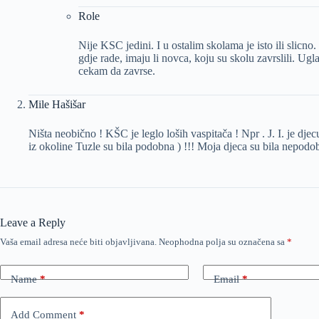
Role
Nije KSC jedini. I u ostalim skolama je isto ili slicno
gdje rade, imaju li novca, koju su skolu zavrslili. Ug
cekam da zavrse.
Mile Hašišar
Ništa neobično ! KŠC je leglo loših vaspitača ! Npr . J. I. je djec
iz okoline Tuzle su bila podobna ) !!! Moja djeca su bila nepodobn
Leave a Reply
Vaša email adresa neće biti objavljivana.
Neophodna polja su označena sa
*
Name
*
Email
*
Add Comment
*