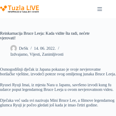
Skip
to
content
Reinkarnacija Bruce Leeja: Kada vidite šta radi, nećete
vjerovati!
DeSk
14. 06. 2022.
Izdvajamo
,
Vijesti
,
Zanimljivosti
Osmogodišnji dječak iz Japana pokazao je svoje nevjerovatne
borilačke vještine, izvodeći poteze svog omiljenog junaka Bruce Leeja.
Ryusei Ryuji Imai, iz mjesta Nara u Japanu, savršeno izvodi kung fu
udarce poput legendarnog Bruce Leeja u ovom nevjerovatnom videu.
Dječaka već sada svi nazivaju Mini Bruce Lee, a filmove legendarnog
glumca Ryuji je počeo gledati još kada je imao četiri godine.