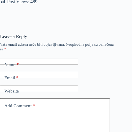
Post Views:
489
Leave a Reply
Vaša email adresa neće biti objavljivana.
Neophodna polja su označena
sa
*
Name
*
Email
*
Website
Add Comment
*