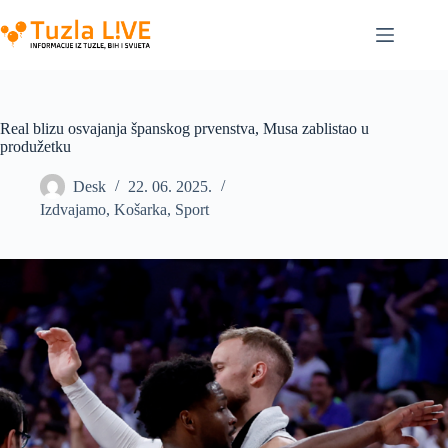
Skip
to
content
Real blizu osvajanja španskog prvenstva, Musa zablistao u
produžetku
Desk
22. 06. 2025.
Izdvajamo
,
Košarka
,
Sport