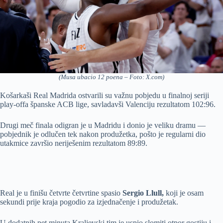
(Musa ubacio 12 poena – Foto: X.com)
Košarkaši Real Madrida ostvarili su važnu pobjedu u finalnoj seriji
play-offa španske ACB lige, savladavši Valenciju rezultatom 102:96.
Drugi meč finala odigran je u Madridu i donio je veliku dramu —
pobjednik je odlučen tek nakon produžetka, pošto je regularni dio
utakmice završio neriješenim rezultatom 89:89.
Real je u finišu četvrte četvrtine spasio
Sergio Llull,
koji je osam
sekundi prije kraja pogodio za izjednačenje i produžetak.
U dodatnih pet minuta Kraljevski tim je uspio slomiti otpor gostiju i