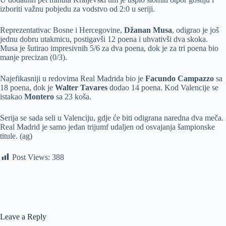
izboriti važnu pobjedu za vodstvo od 2:0 u seriji.
Reprezentativac Bosne i Hercegovine,
Džanan Musa
, odigrao je još
jednu dobru utakmicu, postigavši 12 poena i uhvativši dva skoka.
Musa je šutirao impresivnih 5/6 za dva poena, dok je za tri poena bio
manje precizan (0/3).
Najefikasniji u redovima Real Madrida bio je
Facundo Campazzo
sa
18 poena, dok je
Walter Tavares
dodao 14 poena. Kod Valencije se
istakao
Montero
sa 23 koša.
Serija se sada seli u Valenciju, gdje će biti odigrana naredna dva meča.
Real Madrid je samo jedan trijumf udaljen od osvajanja šampionske
titule. (ag)
Post Views:
388
Leave a Reply