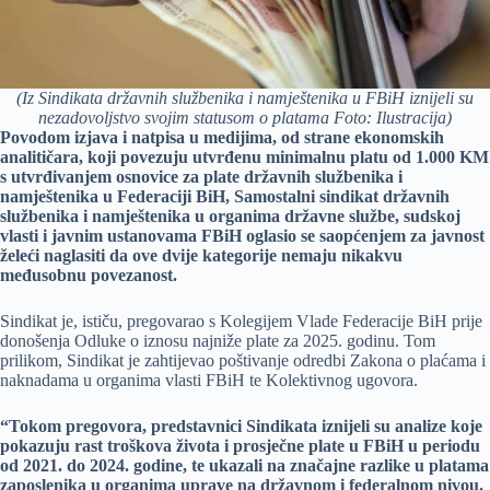
(Iz Sindikata državnih službenika i namještenika u FBiH iznijeli su
nezadovoljstvo svojim statusom o platama Foto: Ilustracija)
Povodom izjava i natpisa u medijima, od strane ekonomskih
analitičara, koji povezuju utvrđenu minimalnu platu od 1.000 KM
s utvrđivanjem osnovice za plate državnih službenika i
namještenika u Federaciji BiH, Samostalni sindikat državnih
službenika i namještenika u organima državne službe, sudskoj
vlasti i javnim ustanovama FBiH oglasio se saopćenjem za javnost
želeći naglasiti da ove dvije kategorije nemaju nikakvu
međusobnu povezanost.
Sindikat je, ističu, pregovarao s Kolegijem Vlade Federacije BiH prije
donošenja Odluke o iznosu najniže plate za 2025. godinu. Tom
prilikom, Sindikat je zahtijevao poštivanje odredbi Zakona o plaćama i
naknadama u organima vlasti FBiH te Kolektivnog ugovora.
“Tokom pregovora, predstavnici Sindikata iznijeli su analize koje
pokazuju rast troškova života i prosječne plate u FBiH u periodu
od 2021. do 2024. godine, te ukazali na značajne razlike u platama
zaposlenika u organima uprave na državnom i federalnom nivou.