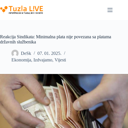
Skip
to
content
Reakcija Sindikata: Minimalna plata nije povezana sa platama
državnih službenika
DeSk
07. 01. 2025.
Ekonomija
,
Izdvajamo
,
Vijesti