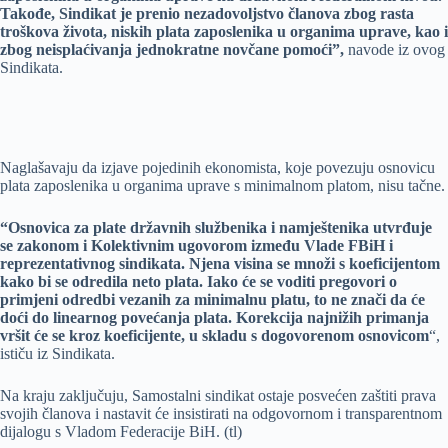
Takođe, Sindikat je prenio nezadovoljstvo članova zbog rasta
troškova života, niskih plata zaposlenika u organima uprave, kao i
zbog neisplaćivanja jednokratne novčane pomoći”,
navode iz ovog
Sindikata.
Naglašavaju da izjave pojedinih ekonomista, koje povezuju osnovicu
plata zaposlenika u organima uprave s minimalnom platom, nisu tačne.
“Osnovica za plate državnih službenika i namještenika utvrđuje
se zakonom i Kolektivnim ugovorom između Vlade FBiH i
reprezentativnog sindikata. Njena visina se množi s koeficijentom
kako bi se odredila neto plata. Iako će se voditi pregovori o
primjeni odredbi vezanih za minimalnu platu, to ne znači da će
doći do linearnog povećanja plata. Korekcija najnižih primanja
vršit će se kroz koeficijente, u skladu s dogovorenom osnovicom
“,
ističu iz Sindikata.
Na kraju zaključuju, Samostalni sindikat ostaje posvećen zaštiti prava
svojih članova i nastavit će insistirati na odgovornom i transparentnom
dijalogu s Vladom Federacije BiH. (tl)