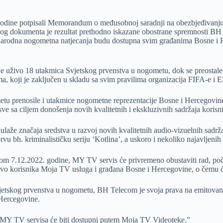
odine potpisali Memorandum o međusobnoj saradnji na obezbjeđivanju m
vog dokumenta je rezultat prethodno iskazane obostrane spremnosti BH
eđunarodna nogometna natjecanja budu dostupna svim građanima Bosne i
je uživo 18 utakmica Svjetskog prvenstva u nogometu, dok se preosta
 koji je zaključen u skladu sa svim pravilima organizacija FIFA-e i 
u prenosile i utakmice nogometne reprezentacije Bosne i Hercegovine
 sve sa ciljem donošenja novih kvalitetnih i ekskluzivnih sadržaja ko
že značaja sredstva u razvoj novih kvalitetnih audio-vizuelnih sadrža
prvu bh. kriminalističku seriju ‘Kotlina’, a uskoro i nekoliko najavljeni
m 7.12.2022. godine, MY TV servis će privremeno obustaviti rad, poč
jstvo korisnika Moja TV usluga i građana Bosne i Hercegovine, o čemu ć
jetskog prvenstva u nogometu, BH Telecom je svoja prava na emitovanj
Hercegovine.
em MY TV servisa će biti dostupni putem Moja TV Videoteke.”