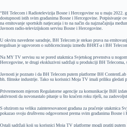
“BH Telecom i Radiotelevizija Bosne i Hercegovine su u maju 2022. g
dostupnosti istih svim građanima Bosne i Hercegovine. Potpisivanje o
na emitovanje sportskih natjecanja i to na način da najznačajnija m
Javnom radio-televizijskom servisu Bosne i Hercegovine.
U okviru navedene saradnje, BH Telecom je stekao prava na emitovan
regulisan je ugovorom o sublicenciranju između BHRT-a i BH Telecoma,
Na MY TV servisu su se pored utakmica Svjetskog prvenstva u nogomet
Hercegovine, te drugi ekskluzivni sadržaji u produkciji BH Telecoma,
Javnosti je poznato i da BH Telecom putem platforme BH ContentLab ula
bh. filmske industrije. Tako su korisnici Moja TV imali priliku gledati 
Privremenom mjerom Regulatorne agencije za komunikacije BiH izdato
aktivnosti da novonastalo pitanje u što kraćem roku riješi, na zadovol
S obzirom na veliku zainteresovanost građana za praćenje utakmica Sv
pokazao svoju društvenu odgovornost prema svim građanima Bosne i 
Ostali sadržaji koji su korisnici Moja TV platforme mogli pratiti put