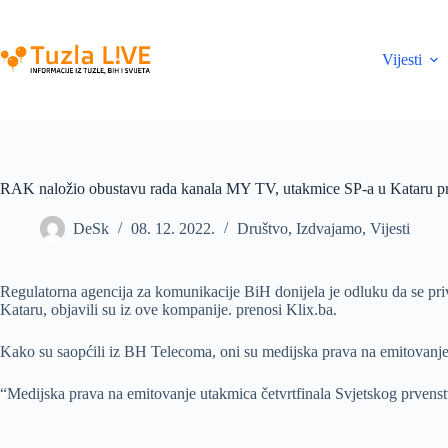
Skip
to
content
Vijesti
RAK naložio obustavu rada kanala MY TV, utakmice SP-a u Kataru 
DeSk
08. 12. 2022.
Društvo
,
Izdvajamo
,
Vijesti
Regulatorna agencija za komunikacije BiH donijela je odluku da se pr
Kataru, objavili su iz ove kompanije. prenosi Klix.ba.
Kako su saopćili iz BH Telecoma, oni su medijska prava na emitovanje
“Medijska prava na emitovanje utakmica četvrtfinala Svjetskog prven