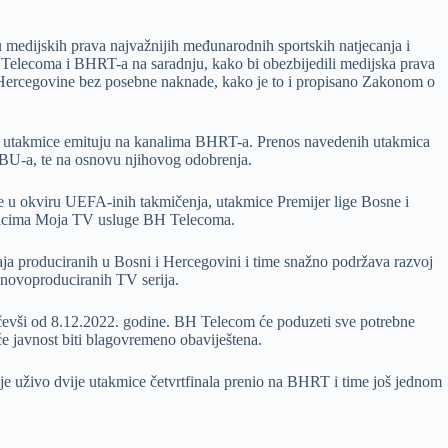
edijskih prava najvažnijih međunarodnih sportskih natjecanja i
 Telecoma i BHRT-a na saradnju, kako bi obezbijedili medijska prava
 Hercegovine bez posebne naknade, kako je to i propisano Zakonom o
le utakmice emituju na kanalima BHRT-a. Prenos navedenih utakmica
EBU-a, te na osnovu njihovog odobrenja.
 u okviru UEFA-inih takmičenja, utakmice Premijer lige Bosne i
risnicima Moja TV usluge BH Telecoma.
ja produciranih u Bosni i Hercegovini i time snažno podržava razvoj
h novoproduciranih TV serija.
evši od 8.12.2022. godine. BH Telecom će poduzeti sve potrebne
e javnost biti blagovremeno obaviještena.
e uživo dvije utakmice četvrtfinala prenio na BHRT i time još jednom