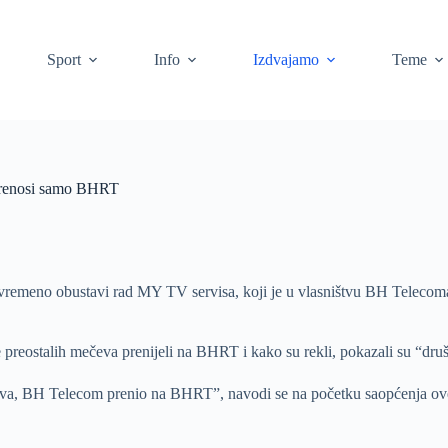
Sport
Info
Izdvajamo
Teme
prenosi samo BHRT
ivremeno obustavi rad MY TV servisa, koji je u vlasništvu BH Telecom
 preostalih mečeva prenijeli na BHRT i kako su rekli, pokazali su “dr
stva, BH Telecom prenio na BHRT”, navodi se na početku saopćenja ove