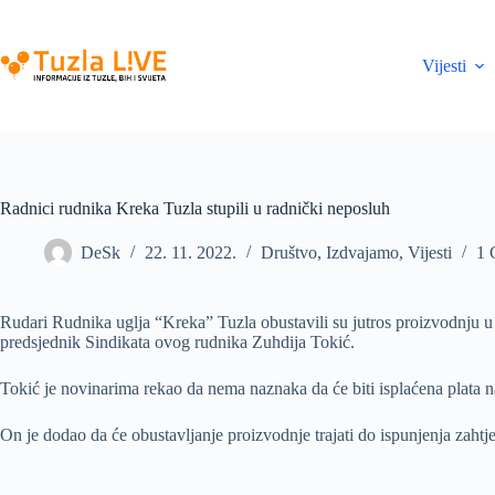
Skip
to
content
Vijesti
Radnici rudnika Kreka Tuzla stupili u radnički neposluh
DeSk
22. 11. 2022.
Društvo
,
Izdvajamo
,
Vijesti
1 
Rudari Rudnika uglja “Kreka” Tuzla obustavili su jutros proizvodnju u
predsjednik Sindikata ovog rudnika Zuhdija Tokić.
Tokić je novinarima rekao da nema naznaka da će biti isplaćena plata n
On je dodao da će obustavljanje proizvodnje trajati do ispunjenja zahtjev