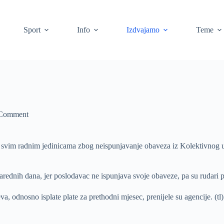
Sport
Info
Izdvajamo
Teme
Comment
 svim radnim jedinicama zbog neispunjavanje obaveza iz Kolektivnog ugo
arednih dana, jer poslodavac ne ispunjava svoje obaveze, pa su rudari p
a, odnosno isplate plate za prethodni mjesec, prenijele su agencije. (tl)