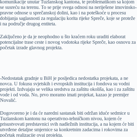
komunikacije unutar Tuzlanskog kantona, te problematikom sa kojom
se susreću na terenu. To se prije svega odnosi na neriješene imovinsko-
pravne odnose u sprečanskoj dolini, kao i na poteškoće u procesu
dobijanja saglasnosti za regulaciju korita rijeke Spreče, koje se proteže
i na područje drugog entiteta.
Zaključeno je da je neophodno u što kraćem roku uraditi elaborat
potencijalne trase ceste i novog vodotoka rijeke Spreče, kao osnovu za
početak izrade glavnog projekta.
-Nedostatak gradnje u BiH je posljedica nedostatka projekata, a ne
novca. U fokusu svjetskih i evropskih institucija i fondova su vodni
projekti. Izdvajaju se velika sredstva za zaštitu okoliša, kao i za zaštitu
vode i od voda. No, prvo moramo imati projekat, kazao je premijer
Novalić.
Dogovoreno je i da će naredni sastanak biti održan iduće sedmice u
Tuzlanskom kantonu na operativno-tehničkom nivou, kojem će
prisustvovati predstavnici svih nadležnih institucija, a na kojem će biti
utvrđene detaljne smjernice sa konkretnim zadacima i rokovima za
početak realizacije ovaj projekta.