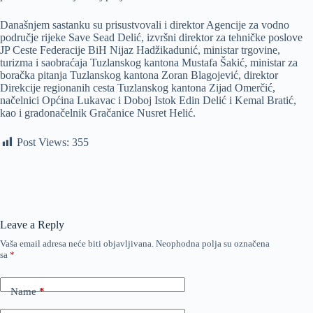
Današnjem sastanku su prisustvovali i direktor Agencije za vodno
područje rijeke Save Sead Delić, izvršni direktor za tehničke poslove
JP Ceste Federacije BiH Nijaz Hadžikadunić, ministar trgovine,
turizma i saobraćaja Tuzlanskog kantona Mustafa Šakić, ministar za
boračka pitanja Tuzlanskog kantona Zoran Blagojević, direktor
Direkcije regionanih cesta Tuzlanskog kantona Zijad Omerčić,
načelnici Općina Lukavac i Doboj Istok Edin Delić i Kemal Bratić,
kao i gradonačelnik Gračanice Nusret Helić.
Post Views:
355
Leave a Reply
Vaša email adresa neće biti objavljivana.
Neophodna polja su označena
sa
*
Name
*