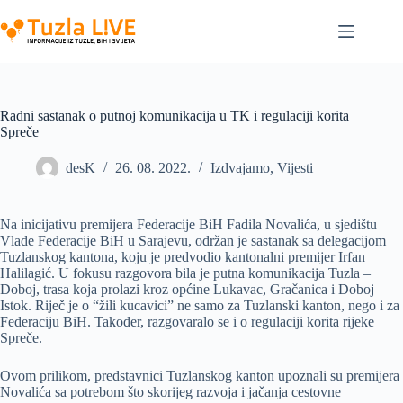
Skip
to
content
Radni sastanak o putnoj komunikacija u TK i regulaciji korita
Spreče
desK
26. 08. 2022.
Izdvajamo
,
Vijesti
Na inicijativu premijera Federacije BiH Fadila Novalića, u sjedištu
Vlade Federacije BiH u Sarajevu, održan je sastanak sa delegacijom
Tuzlanskog kantona, koju je predvodio kantonalni premijer Irfan
Halilagić. U fokusu razgovora bila je putna komunikacija Tuzla –
Doboj, trasa koja prolazi kroz općine Lukavac, Gračanica i Doboj
Istok. Riječ je o “žili kucavici” ne samo za Tuzlanski kanton, nego i za
Federaciju BiH. Također, razgovaralo se i o regulaciji korita rijeke
Spreče.
Ovom prilikom, predstavnici Tuzlanskog kanton upoznali su premijera
Novalića sa potrebom što skorijeg razvoja i jačanja cestovne