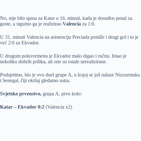
No, nije bilo spasa za Katar u 16. minuti, kada je dosuđen penal za
goste, a sigurno ga je realizirao
Valencia
za 1:0.
U 31. minuti Valencia na asistenciju Preciada postiže i drugi gol i to je
već 2:0 za Ekvador.
U drugom poluvremenu je Ekvador malo digao i ručnu. Imao je
nekoliko dobrih prilika, ali one su ostale nerealizirane.
Podsjetimo, bio je ovo duel grupe A, u kojoj se još nalaze Nizozemska
i Senegal, čiji okršaj gledamo sutra.
Svjetsko prvenstvo,
grupa A, prvo kolo:
Katar – Ekvador 0:2
(Valencia x2)