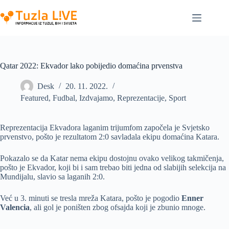
Skip
to
content
Qatar 2022: Ekvador lako pobijedio domaćina prvenstva
Desk
20. 11. 2022.
Featured
,
Fudbal
,
Izdvajamo
,
Reprezentacije
,
Sport
Reprezentacija Ekvadora laganim trijumfom započela je Svjetsko
prvenstvo, pošto je rezultatom 2:0 savladala ekipu domaćina Katara.
Pokazalo se da Katar nema ekipu dostojnu ovako velikog takmičenja,
pošto je Ekvador, koji bi i sam trebao biti jedna od slabijih selekcija na
Mundijalu, slavio sa laganih 2:0.
Već u 3. minuti se tresla mreža Katara, pošto je pogodio
Enner
Valencia
, ali gol je poništen zbog ofsajda koji je zbunio mnoge.