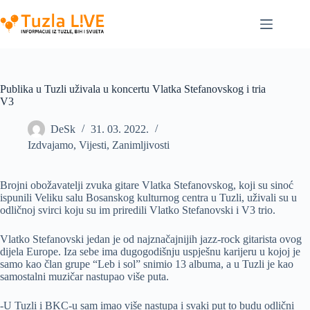
Skip
to
content
Publika u Tuzli uživala u koncertu Vlatka Stefanovskog i tria
V3
DeSk
31. 03. 2022.
Izdvajamo
,
Vijesti
,
Zanimljivosti
Brojni obožavatelji zvuka gitare Vlatka Stefanovskog, koji su sinoć
ispunili Veliku salu Bosanskog kulturnog centra u Tuzli, uživali su u
odličnoj svirci koju su im priredili Vlatko Stefanovski i V3 trio.
Vlatko Stefanovski jedan je od najznačajnijih jazz-rock gitarista ovog
dijela Europe. Iza sebe ima dugogodišnju uspješnu karijeru u kojoj je
samo kao član grupe “Leb i sol” snimio 13 albuma, a u Tuzli je kao
samostalni muzičar nastupao više puta.
-U Tuzli i BKC-u sam imao više nastupa i svaki put to budu odlični