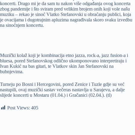
koncerti. Drago mi je da sam tu nakon više odgađanja ovog koncerta
zbog pandemije i što sviram pred velikim brojem onih koji vole našu
muziku – rekao je sinoć Vlatko Stefanovski u obraćanju publici, koja
je ovacijama i dugotrajnim apluzima nagrađivala skoro svaku izvedbu
na sinoćnjem koncertu.
Muzički kolaž koji je kombinacija etno jazza, rock-a, jazz fusion-a i
bluesa, pored Stefanovskog odlično ukomponovano interpretiraju i
Ivan Kukić na bas gitari, te Vlatkov skin Jan Stefanovski na
bubnjevima.
Turneju po Bosni i Hercegovini, pored Zenice i Tuzle gdje su već
nastupili, ovaj muzički sastav večeras nastavlja u Sarajevu, a dalje
slijede koncerti u Mostaru (01.04.) i Gračanici (02.04.). (tl)
Post Views:
405