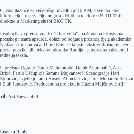
Cijena ulaznice za večerašnju izvedbu je 10 KM, a sve dodatne
informacije i rezervacije mogu se dobiti na telefon: 035 311 070 i
direktno u Marketing službi BKC TK.
Inspiracija za predstavu „Kuća bez vrata“, bazirana na iskustvima
poetskog i teatra apsurda, dolazi od bogatog proznog djela akademika
Nedžada Ibrišimovića. U predstavi se koriste tekstovi Ibrišimovićeve
proze, poezije, ali i tekstovi pjesnika Rumija i samog dramatizatora i
reditelja teksta.
U predstavi igraju: Damir Mahmutović, Damir Altumbabić, Alisa
Brkić, Faruk Uščuplić i Samina Mujkanović. Scenograf je Hari
Ejubović, svjetlo je radio Husein Ahmetašević, a ton Muharem Ibišević
i Ejub Junuzović. Producent na projektu je Hazim Mujčinović. (tl)
Post Views:
429
Leave a Reply