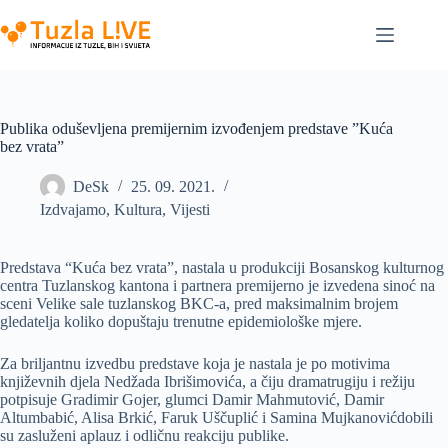
Skip
to
content
Publika oduševljena premijernim izvođenjem predstave ”Kuća
bez vrata”
DeSk
25. 09. 2021.
Izdvajamo
,
Kultura
,
Vijesti
Predstava “Kuća bez vrata”, nastala u produkciji Bosanskog kulturnog
centra Tuzlanskog kantona i partnera premijerno je izvedena sinoć na
sceni Velike sale tuzlanskog BKC-a, pred maksimalnim brojem
gledatelja koliko dopuštaju trenutne epidemiološke mjere.
Za briljantnu izvedbu predstave koja je nastala je po motivima
književnih djela Nedžada Ibrišimovića, a čiju dramatrugiju i režiju
potpisuje Gradimir Gojer, glumci Damir Mahmutović, Damir
Altumbabić, Alisa Brkić, Faruk Uščuplić i Samina Mujkanovićdobili
su zasluženi aplauz i odličnu reakciju publike.