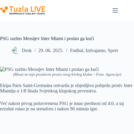
Skip
to
content
PSG razbio Messijev Inter Miami i poslao ga kući
Desk
29. 06. 2025.
Fudbal
,
Izdvajamo
,
Sport
(Messi se nije proslavio protiv svog bivšeg kluba – Foto. Agencije)
Ekipa Paris Saint-Germaina ostvarila je ubjedljivu pobjedu protiv Inter
Miamija u 1/8 finala Svjetskog klupskog prvenstva.
Već nakon prvog poluvremena PSG je imao prednost od 4:0, a taj
rezultat ostao je na semaforu i nakon 90 minuta igre.