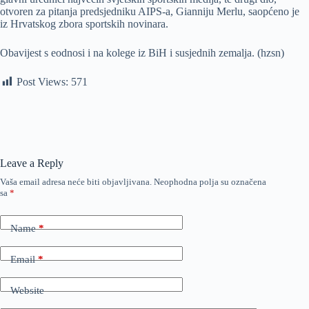
otvoren za pitanja predsjedniku AIPS-a, Gianniju Merlu, saopćeno je
iz Hrvatskog zbora sportskih novinara.
Obavijest s eodnosi i na kolege iz BiH i susjednih zemalja. (hzsn)
Post Views:
571
Leave a Reply
Vaša email adresa neće biti objavljivana.
Neophodna polja su označena
sa
*
Name
*
Email
*
Website