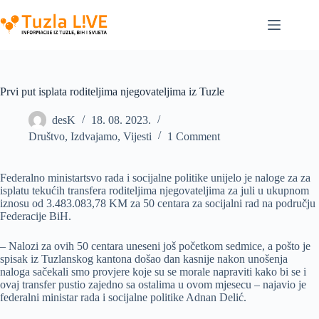
Skip
to
content
Prvi put isplata roditeljima njegovateljima iz Tuzle
desK
18. 08. 2023.
Društvo
,
Izdvajamo
,
Vijesti
1 Comment
Federalno ministartsvo rada i socijalne politike unijelo je naloge za za
isplatu tekućih transfera roditeljima njegovateljima za juli u ukupnom
iznosu od 3.483.083,78 KM za 50 centara za socijalni rad na području
Federacije BiH.
– Nalozi za ovih 50 centara uneseni još početkom sedmice, a pošto je
spisak iz Tuzlanskog kantona došao dan kasnije nakon unošenja
naloga sačekali smo provjere koje su se morale napraviti kako bi se i
ovaj transfer pustio zajedno sa ostalima u ovom mjesecu – najavio je
federalni ministar rada i socijalne politike Adnan Delić.