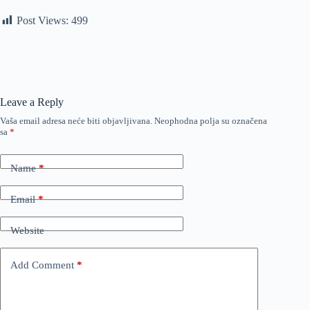
Post Views:
499
Leave a Reply
Vaša email adresa neće biti objavljivana.
Neophodna polja su označena
sa
*
Name
*
Email
*
Website
Add Comment
*