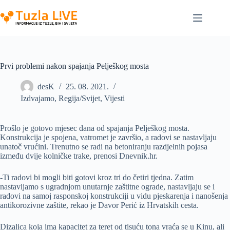
Skip
to
content
Prvi problemi nakon spajanja Pelješkog mosta
desK
25. 08. 2021.
Izdvajamo
,
Regija/Svijet
,
Vijesti
Prošlo je gotovo mjesec dana od spajanja Pelješkog mosta.
Konstrukcija je spojena, vatromet je završio, a radovi se nastavljaju
unatoč vrućini. Trenutno se radi na betoniranju razdjelnih pojasa
između dvije kolničke trake, prenosi Dnevnik.hr.
-Ti radovi bi mogli biti gotovi kroz tri do četiri tjedna. Zatim
nastavljamo s ugradnjom unutarnje zaštitne ograde, nastavljaju se i
radovi na samoj rasponskoj konstrukciji u vidu pjeskarenja i nanošenja
antikorozivne zaštite, rekao je Davor Perić iz Hrvatskih cesta.
Dizalica koja ima kapacitet za teret od tisuću tona vraća se u Kinu, ali