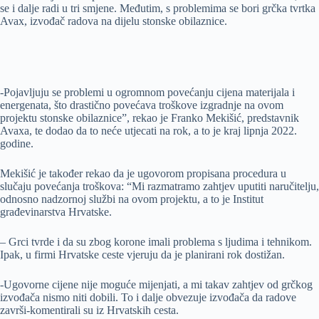
se i dalje radi u tri smjene. Međutim, s problemima se bori grčka tvrtka
Avax, izvođač radova na dijelu stonske obilaznice.
-Pojavljuju se problemi u ogromnom povećanju cijena materijala i
energenata, što drastično povećava troškove izgradnje na ovom
projektu stonske obilaznice”, rekao je Franko Mekišić, predstavnik
Avaxa, te dodao da to neće utjecati na rok, a to je kraj lipnja 2022.
godine.
Mekišić je također rekao da je ugovorom propisana procedura u
slučaju povećanja troškova: “Mi razmatramo zahtjev uputiti naručitelju,
odnosno nadzornoj službi na ovom projektu, a to je Institut
građevinarstva Hrvatske.
– Grci tvrde i da su zbog korone imali problema s ljudima i tehnikom.
Ipak, u firmi Hrvatske ceste vjeruju da je planirani rok dostižan.
-Ugovorne cijene nije moguće mijenjati, a mi takav zahtjev od grčkog
izvođača nismo niti dobili. To i dalje obvezuje izvođača da radove
završi-komentirali su iz Hrvatskih cesta.