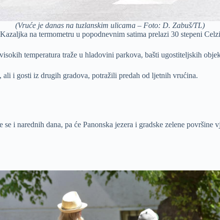
(Vruće je danas na tuzlanskim ulicama – Foto: D. Zabuš/TL)
one. Kazaljka na termometru u popodnevnim satima prelazi 30 stepeni Celzi
isokih temperatura traže u hladovini parkova, bašti ugostiteljskih obje
li i gosti iz drugih gradova, potražili predah od ljetnih vrućina.
se i narednih dana, pa će Panonska jezera i gradske zelene površine vj