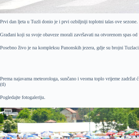
Prvi dan ljeta u Tuzli donio je i prvi ozbiljniji toplotni talas ove sez
Građani koji su svoje obaveze morali završavati na otvorenom spas od v
Posebno živo je na kompleksu Panonskih jezera, gdje su brojni Tuzlaci, a
Prema najavama meteorologa, sunčano i veoma toplo vrijeme zadržat će 
(tl)
Pogledajte fotogaleriju.