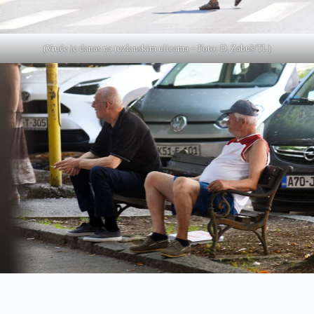
(Vruće je danas na tuzlanskim ulicama – Foto: D. Zabuš/TL)