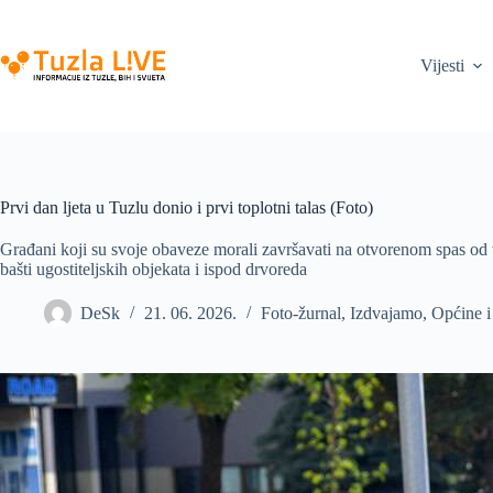
Skip
to
content
Vijesti
Prvi dan ljeta u Tuzlu donio i prvi toplotni talas (Foto)
Građani koji su svoje obaveze morali završavati na otvorenom spas od 
bašti ugostiteljskih objekata i ispod drvoreda
DeSk
21. 06. 2026.
Foto-žurnal
,
Izdvajamo
,
Općine i