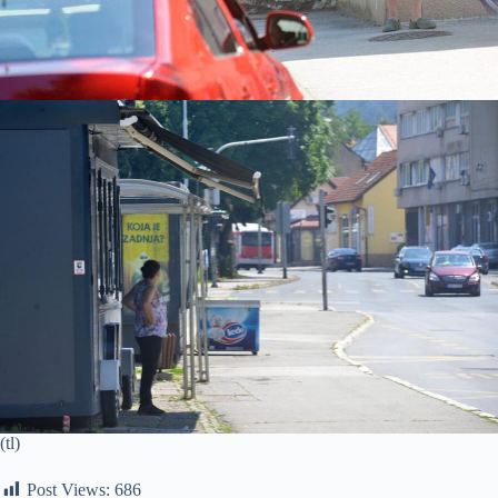
(tl)
Post Views:
686