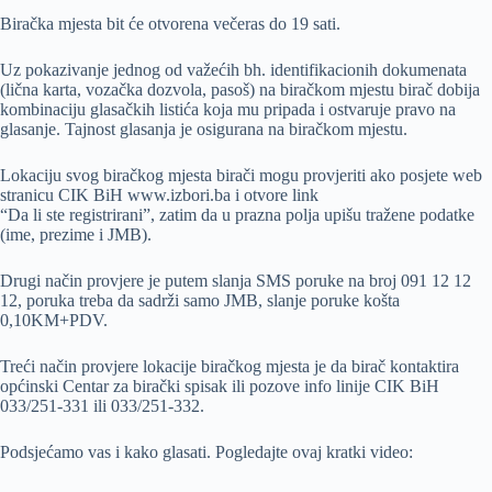
Biračka mjesta bit će otvorena večeras do 19 sati.
Uz pokazivanje jednog od važećih bh. identifikacionih dokumenata
(lična karta, vozačka dozvola, pasoš) na biračkom mjestu birač dobija
kombinaciju glasačkih listića koja mu pripada i ostvaruje pravo na
glasanje. Tajnost glasanja je osigurana na biračkom mjestu.
Lokaciju svog biračkog mjesta birači mogu provjeriti ako posjete web
stranicu CIK BiH www.izbori.ba i otvore link
“Da li ste registrirani”, zatim da u prazna polja upišu tražene podatke
(ime, prezime i JMB).
Drugi način provjere je putem slanja SMS poruke na broj 091 12 12
12, poruka treba da sadrži samo JMB, slanje poruke košta
0,10KM+PDV.
Treći način provjere lokacije biračkog mjesta je da birač kontaktira
općinski Centar za birački spisak ili pozove info linije CIK BiH
033/251-331 ili 033/251-332.
Podsjećamo vas i kako glasati. Pogledajte ovaj kratki video: