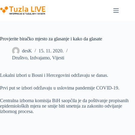
Skip
to
content
Provjerite biračko mjesto za glasanje i kako da glasate
desK
15. 11. 2020.
Društvo
,
Izdvajamo
,
Vijesti
Lokalni izbori u Bosni i Hercegovini održavaju se danas.
Prvi put se izbori održavaju u uslovima pandemije COVID-19.
Centralna izborna komisija BiH saopćila je da poštivanje propisanih
epidemioloških mjera ne smije biti smetnja za zakonito odvijanje
izbornog procesa.