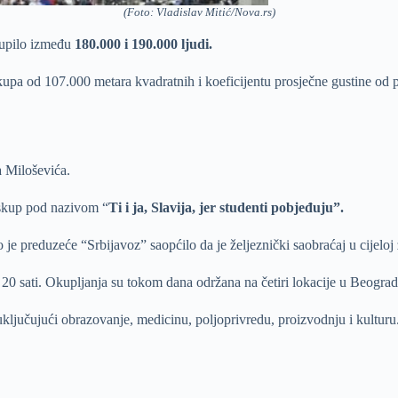
(Foto: Vladislav Mitić/Nova.rs)
upilo između
180.000 i 190.000 ljudi.
kupa od 107.000 metara kvadratnih i koeficijentu prosječne gustine od
 Miloševića.
 skup pod nazivom “
Ti i ja, Slavija, jer studenti pobjeđuju”.
ko je preduzeće “Srbijavoz” saopćilo da je željeznički saobraćaj u cijeloj
e 20 sati. Okupljanja su tokom dana održana na četiri lokacije u Beograd
 uključujući obrazovanje, medicinu, poljoprivredu, proizvodnju i kulturu