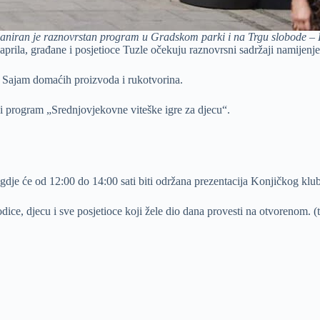
laniran je raznovrstan program u Gradskom parki i na Trgu slobode –
. aprila, građane i posjetioce Tuzle očekuju raznovrsni sadržaji namijen
n Sajam domaćih proizvoda i rukotvorina.
ji program „Srednjovjekovne viteške igre za djecu“.
 gdje će od 12:00 do 14:00 sati biti održana prezentacija Konjičkog kl
ice, djecu i sve posjetioce koji žele dio dana provesti na otvorenom. (t