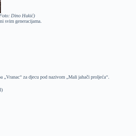
 Foto: Dino Hukić)
jeni svim generacijama.
uba „Vranac“ za djecu pod nazivom „Mali jahači proljeća“.
l)