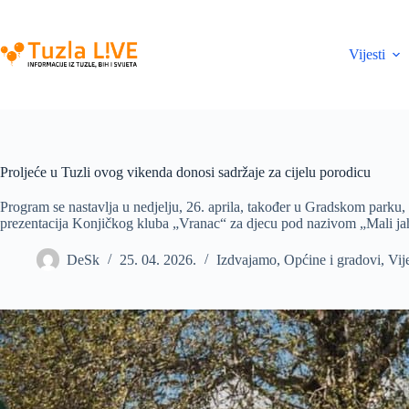
Skip
to
content
Vijesti
Proljeće u Tuzli ovog vikenda donosi sadržaje za cijelu porodicu
Program se nastavlja u nedjelju, 26. aprila, također u Gradskom parku, 
prezentacija Konjičkog kluba „Vranac“ za djecu pod nazivom „Mali jah
DeSk
25. 04. 2026.
Izdvajamo
,
Općine i gradovi
,
Vije