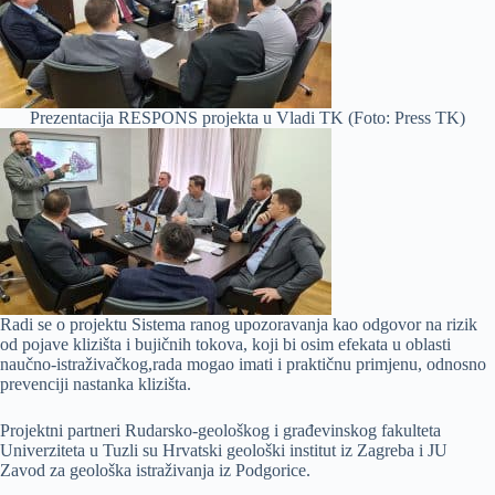
Prezentacija RESPONS projekta u Vladi TK (Foto: Press TK)
Radi se o projektu Sistema ranog upozoravanja kao odgovor na rizik
od pojave klizišta i bujičnih tokova, koji bi osim efekata u oblasti
naučno-istraživačkog,rada mogao imati i praktičnu primjenu, odnosno
prevenciji nastanka klizišta.
Projektni partneri Rudarsko-geološkog i građevinskog fakulteta
Univerziteta u Tuzli su Hrvatski geološki institut iz Zagreba i JU
Zavod za geološka istraživanja iz Podgorice.