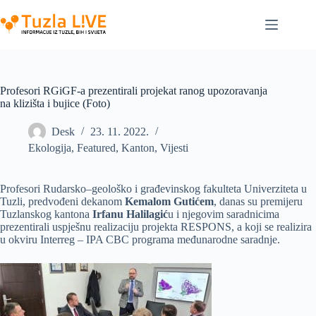
Skip
to
content
Profesori RGiGF-a prezentirali projekat ranog upozoravanja
na klizišta i bujice (Foto)
Desk
23. 11. 2022.
Ekologija
,
Featured
,
Kanton
,
Vijesti
Profesori Rudarsko–geološko i građevinskog fakulteta Univerziteta u
Tuzli, predvođeni dekanom
Kemalom Gutićem
, danas su premijeru
Tuzlanskog kantona
Irfanu Halilagić
u i njegovim saradnicima
prezentirali uspješnu realizaciju projekta RESPONS, a koji se realizira
u okviru Interreg – IPA CBC programa međunarodne saradnje.