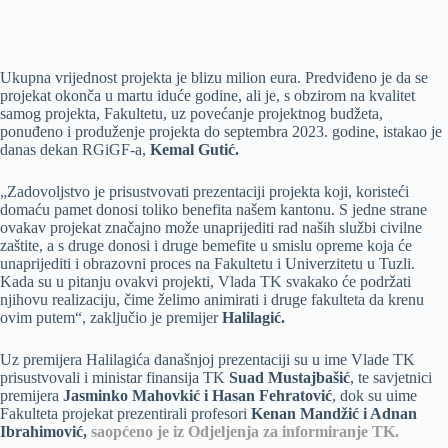
Ukupna vrijednost projekta je blizu milion eura. Predviđeno je da se
projekat okonča u martu iduće godine, ali je, s obzirom na kvalitet
samog projekta, Fakultetu, uz povećanje projektnog budžeta,
ponuđeno i produženje projekta do septembra 2023. godine, istakao je
danas dekan RGiGF-a,
Kemal Gutić.
„Zadovoljstvo je prisustvovati prezentaciji projekta koji, koristeći
domaću pamet donosi toliko benefita našem kantonu. S jedne strane
ovakav projekat značajno može unaprijediti rad naših službi civilne
zaštite, a s druge donosi i druge bemefite u smislu opreme koja će
unaprijediti i obrazovni proces na Fakultetu i Univerzitetu u Tuzli.
Kada su u pitanju ovakvi projekti, Vlada TK svakako će podržati
njihovu realizaciju, čime želimo animirati i druge fakulteta da krenu
ovim putem“, zaključio je premijer
Halilagić.
Uz premijera Halilagića današnjoj prezentaciji su u ime Vlade TK
prisustvovali i ministar finansija TK
Suad Mustajbašić
, te savjetnici
premijera
Jasminko Mahovkić i Hasan Fehratović
, dok su uime
Fakulteta projekat prezentirali profesori
Kenan Mandžić i Adnan
Ibrahimović,
saopćeno je iz Odjeljenja za informiranje TK.