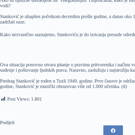
Ako su optužbe utemeljene na ‘višegodišnjim’ činjenicama, kako je moguć
vodi?
Stanković je uhapšen početkom decembra prošle godine, a danas oko 15:
zadržati suze.
Kako nezvanično saznajemo, Stankoviću je do izricanja presude određen
Ova situacija ponovno otvara pitanje o pravima pritvorenika i načinu 
suđenje i poštovanje ljudskih prava. Naravno, zaslužuju i najstrožiju k
Predrag Stanković je rođen u Tuzli 1949. godine. Prve časove je održ
godine, Stanković je muzički obrazovao više od 1.000 učenika. (tl)
Post Views:
1.801
Podijeli