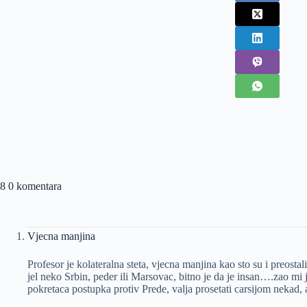
8 0 komentara
Vjecna manjina
Profesor je kolateralna steta, vjecna manjina kao sto su i preost
jel neko Srbin, peder ili Marsovac, bitno je da je insan….zao mi 
pokretaca postupka protiv Prede, valja prosetati carsijom nekad,