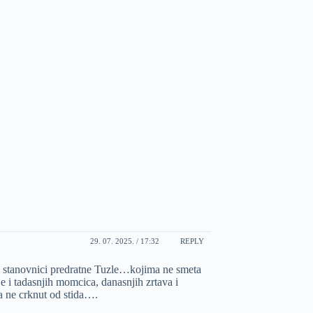
29. 07. 2025. / 17:32
REPLY
ali stanovnici predratne Tuzle…kojima ne smeta
je i tadasnjih momcica, danasnjih zrtava i
 a ne crknut od stida….