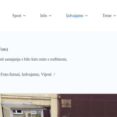
Sport
Info
Izdvajamo
Teme
Foto)
ti sastajanja s bilo kim osim s rodbinom,
,
Foto-žurnal
,
Izdvajamo
,
Vijesti