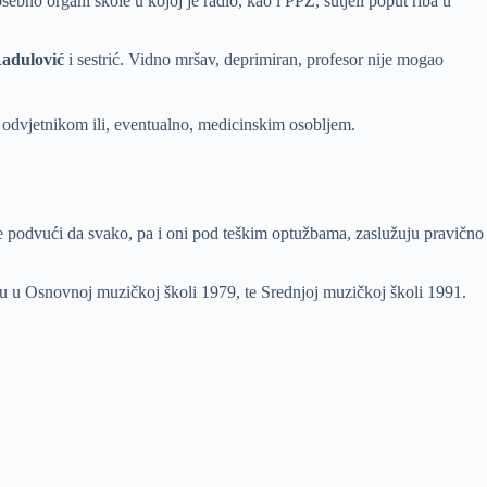
bno organi škole u kojoj je radio, kao i PPZ, šutjeli poput riba u
adulović
i sestrić. Vidno mršav, deprimiran, profesor nije mogao
 odvjetnikom ili, eventualno, medicinskim osobljem.
je podvući da svako, pa i oni pod teškim optužbama, zaslužuju pravično
ru u Osnovnoj muzičkoj školi 1979, te Srednjoj muzičkoj školi 1991.