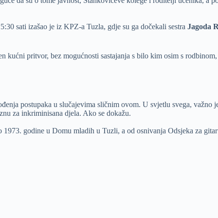
e da su o tome javnost, Stankovićeve kolege i roditelji učenika, a pose
30 sati izašao je iz KPZ-a Tuzla, gdje su ga dočekali sestra
Jagoda R
 kućni pritvor, bez mogućnosti sastajanja s bilo kim osim s rodbinom,
vođenja postupaka u slučajevima sličnim ovom. U svjetlu svega, važno 
aznu za inkriminisana djela. Ako se dokažu.
ao 1973. godine u Domu mladih u Tuzli, a od osnivanja Odsjeka za gita