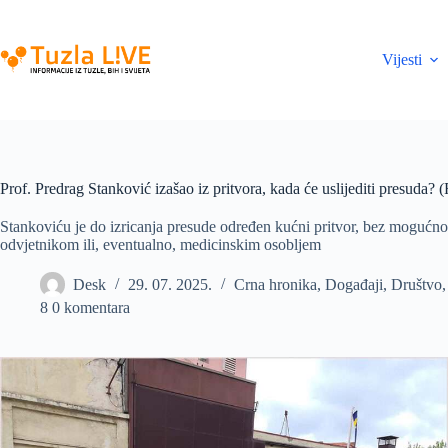
Skip
to
content
Vijesti
Prof. Predrag Stanković izašao iz pritvora, kada će uslijediti presuda? (
Stankoviću je do izricanja presude određen kućni pritvor, bez mogućnos
odvjetnikom ili, eventualno, medicinskim osobljem
Desk
29. 07. 2025.
Crna hronika
,
Događaji
,
Društvo
8 0 komentara