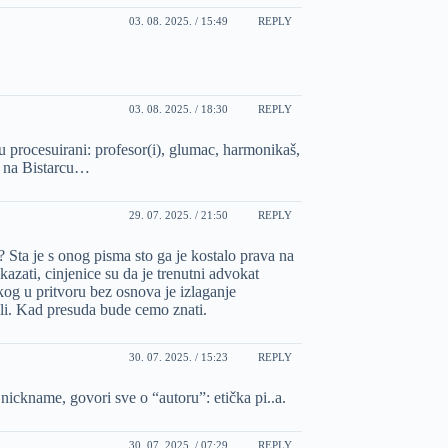
03. 08. 2025. / 15:49
REPLY
03. 08. 2025. / 18:30
REPLY
su procesuirani: profesor(i), glumac, harmonikaš,
ac na Bistarcu…
29. 07. 2025. / 21:50
REPLY
o? Sta je s onog pisma sto ga je kostalo prava na
azati, cinjenice su da je trenutni advokat
ekog u pritvoru bez osnova je izlaganje
ali. Kad presuda bude cemo znati.
30. 07. 2025. / 15:23
REPLY
 nickname, govori sve o “autoru”: etička pi..a.
30. 07. 2025. / 07:29
REPLY