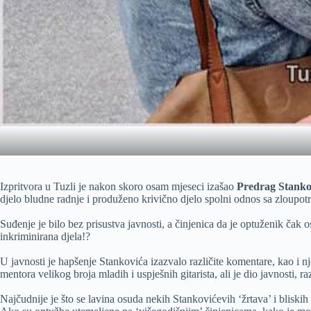
Izpritvora u Tuzli je nakon skoro osam mjeseci izašao
Predrag Stanko
djelo bludne radnje i produženo krivično djelo spolni odnos sa zloupot
Suđenje je bilo bez prisustva javnosti, a činjenica da je optuženik čak 
inkriminirana djela!?
U javnosti je hapšenje Stankovića izazvalo različite komentare, kao i n
mentora velikog broja mladih i uspješnih gitarista, ali je dio javnosti
Najčudnije je što se lavina osuda nekih Stankovićevih ‘žrtava’ i blis