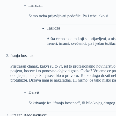
merzdan
Samo treba prijavljivati pedofile. Pa i tebe, ako si.
Taslidza
A šta ćemo s onim koji su prijavljeni, a ni
treneri, imami, svećenici, pa i jedan tužil
franjo bosanac
Pristrasan clanak, kakvi su to ?!, jel to profesionalno novinarstv
posjetu, hocete i to ponovno objaviti gosp. Cicko? Vrijeme ce pok
dodijeljen, i da je 8 mjeseci bio u pritvoru. Toliko dugo drzati n
protutuzbi. Drzava nam je nakaradna, ali nismo jos tako nisko p
Derviš
Sakrivanje iza “franjo bosanac”, ili bilo kojeg drugog
Dragan Radosavljevic