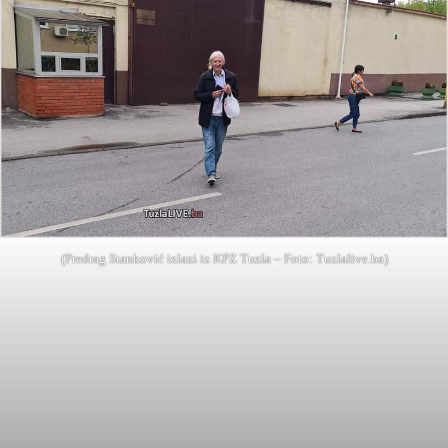
(Predrag Stanković izlazi iz KPZ Tuzla – Foto: Tuzlalive.ba)