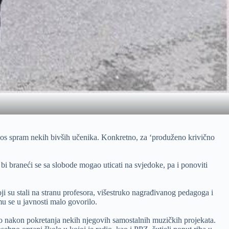
dnos spram nekih bivših učenika. Konkretno, za ‘produženo krivično
 bi braneći se sa slobode mogao uticati na svjedoke, pa i ponoviti
ji su stali na stranu profesora, višestruko nagrađivanog pedagoga i
mu se u javnosti malo govorilo.
go nakon pokretanja nekih njegovih samostalnih muzičkih projekata.