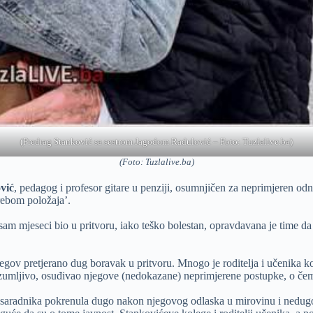
(Predrag Stanković sa sestrom Jagodom Radulović – Foto: Tuzlalive.ba)
(Foto: Tuzlalive.ba)
vić
, pedagog i profesor gitare u penziji, osumnjičen za neprimjeren o
rebom položaja’.
osam mjeseci bio u pritvoru, iako teško bolestan, opravdavana je time da
jegov pretjerano dug boravak u pritvoru. Mnogo je roditelja i učenika ko
, razumljivo, osuđivao njegove (nedokazane) neprimjerene postupke, o če
kih saradnika pokrenula dugo nakon njegovog odlaska u mirovinu i nedu