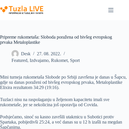
Skip
to
content
Pripreme rukometaša: Sloboda poražena od bivšeg evropskog
prvaka Metaloplastike
Desk
27. 08. 2022.
Featured
,
Izdvajamo
,
Rukomet
,
Sport
Mini turneja rukometaša Slobode po Srbiji završena je danas u Šapcu,
gdje su danas poraženi od bivšeg evropskog prvaka, Metaloplastike
Elixira rezultatom 34:29 (19:16).
Tuzlaci nisu na raspolaganju u željenom kapacitetu imali sve
rukometaše, jer se nekolicina još oporavlja od Covida.
Podsjećamo, sinoć su kasno završili utakmicu u Subotici protiv
Spartaka, pobijedivši 25:24, a već danas su u 12 h izašli na megdan
Šapčanima.