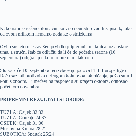
Kako nam je rečeno, domaćini su vrlo neuredno vodili zapisnik, tako
da ovom prilikom nemamo podatke o strijelcima.
Ovim susretom je završen prvi dio pripremnih utakmica tuzlanskog
tima, a stručni štab će odlučiti da li će do početka sezone (10.
septembra) odigrati još koju pripremnu utakmicu.
Sloboda će 10. septembra na izvlačenju parova EHF Europa lige u
Beču saznati protivnika u drugom kolu ovog takmičenja, pošto su u 1.
kolu slobodni. Ti mečevi na rasporedu su krajem oktobra, odnosno,
početkom novembra.
PRIPREMNI REZULTATI SLOBODE:
TUZLA: Osijek 32:32
TUZLA: Gorenje 24:33
OSIJEK: Osijek 31:30
Moslavina Kutina 28:25
SUBOTICA: Spartak 25:24