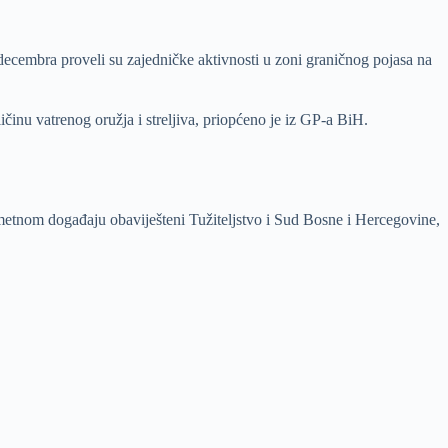
 decembra proveli su zajedničke aktivnosti u zoni graničnog pojasa na
inu vatrenog oružja i streljiva, priopćeno je iz GP-a BiH.
dmetnom događaju obaviješteni Tužiteljstvo i Sud Bosne i Hercegovine,