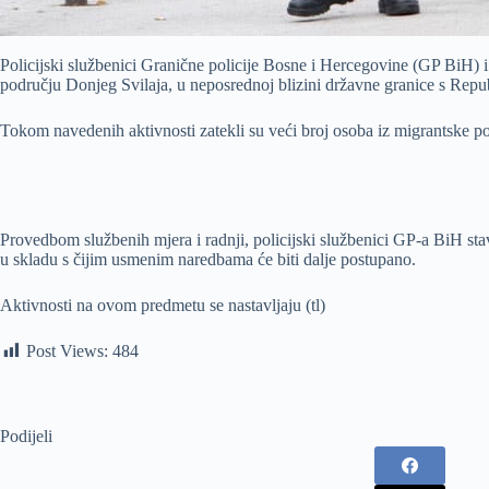
Policijski službenici Granične policije Bosne i Hercegovine (GP BiH) i
području Donjeg Svilaja, u neposrednoj blizini državne granice s Re
Tokom navedenih aktivnosti zatekli su veći broj osoba iz migrantske po
Provedbom službenih mjera i radnji, policijski službenici GP-a BiH st
u skladu s čijim usmenim naredbama će biti dalje postupano.
Aktivnosti na ovom predmetu se nastavljaju (tl)
Post Views:
484
Podijeli