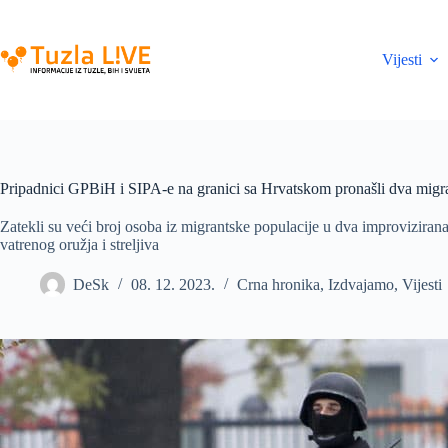
Skip
to
content
Vijesti
Pripadnici GPBiH i SIPA-e na granici sa Hrvatskom pronašli dva mig
Zatekli su veći broj osoba iz migrantske populacije u dva improviziran
vatrenog oružja i streljiva
DeSk
08. 12. 2023.
Crna hronika
,
Izdvajamo
,
Vijesti