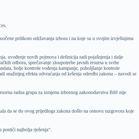
ces.
očene prilikom održavanja izbora i na koje su u svojim izvještajima
, uvođenje novih pojmova i definicija radi pojašnjenja i dalje
račkih odbora, sprečavanje zloupotrebe javnih resursa u svrhe
mandata, bolje kontrole vođenja kampanje, poboljšanje kontrole
 radi snažnijeg efekta odvraćanja od kršenja odredbi zakona – navodi se
resorna radna grupa za izmjenu izbornog zakonodavstva BiH nije
ala da se do ovog prijedloga zakona došlo na osnovu razgovora koje
postići najbolja rješenja“.