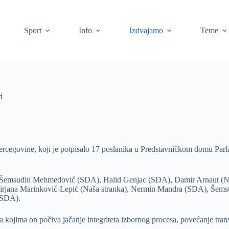
Sport
Info
Izdvajamo
Teme
i
cegovine, koji je potpisalo 17 poslanika u Predstavničkom domu Parl
), Šemsudin Mehmedović (SDA), Halid Genjac (SDA), Damir Arnaut (Na
 Mirjana Marinković-Lepić (Naša stranka), Nermin Mandra (SDA), Še
(SDA).
kojima on počiva jačanje integriteta izbornog procesa, povećanje transp