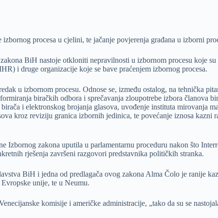
zbornog procesa u cjelini, te jačanje povjerenja građana u izborni pro
kona BiH nastoje otkloniti nepravilnosti u izbornom procesu koje su u
IHR) i druge organizacije koje se bave praćenjem izbornog procesa.
dak u izbornom procesu. Odnose se, između ostalog, na tehnička pitanja
formiranja biračkih odbora i sprečavanja zloupotrebe izbora članova bi
e birača i elektronskog brojanja glasova, uvođenje instituta mirovanja 
asova kroz reviziju granica izbornih jedinica, te povećanje iznosa kazni
e Izbornog zakona uputila u parlamentarnu proceduru nakon što Inter
kretnih rješenja završeni razgovori predstavnika političkih stranka.
avstva BiH i jedna od predlagača ovog zakona Alma Čolo je ranije kaz
ji Evropske unije, te u Neumu.
ecijanske komisije i američke administracije, „tako da su se nastojala 