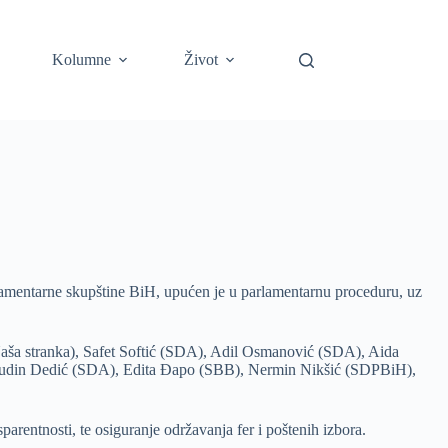
Kolumne
Život
amentarne skupštine BiH, upućen je u parlamentarnu proceduru, uz
ša stranka), Safet Softić (SDA), Adil Osmanović (SDA), Aida
msudin Dedić (SDA), Edita Đapo (SBB), Nermin Nikšić (SDPBiH),
arentnosti, te osiguranje održavanja fer i poštenih izbora.