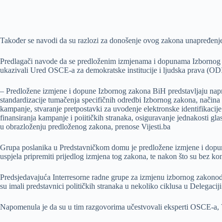
Također se navodi da su razlozi za donošenje ovog zakona unapređenje i
Predlagači navode da se predloženim izmjenama i dopunama Izbornog za
ukazivali Ured OSCE-a za demokratske institucije i ljudska prava (OD
– Predložene izmjene i dopune Izbornog zakona BiH predstavljaju napre
standardizacije tumačenja specifičnih odredbi Izbornog zakona, načina 
kampanje, stvaranje pretpostavki za uvodenje elektronske identifikacij
finansiranja kampanje i poiitičkih stranaka, osiguravanje jednakosti gl
u obrazloženju predloženog zakona, prenose Vijesti.ba
Grupa poslanika u Predstavničkom domu je predložene izmjene i dopun
uspjela pripremiti prijedlog izmjena tog zakona, te nakon što su bez kon
Predsjedavajuća Interresorne radne grupe za izmjenu izbornog zakonod
su imali predstavnici političkih stranaka u nekoliko ciklusa u Delegaci
Napomenula je da su u tim razgovorima učestvovali eksperti OSCE-a, Ven