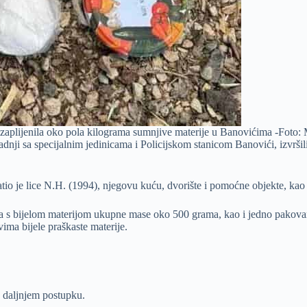
a zaplijenila oko pola kilograma sumnjive materije u Banovićima -Fot
adnji sa specijalnim jedinicama i Policijskom stanicom Banovići, izvrš
o je lice N.H. (1994), njegovu kuću, dvorište i pomoćne objekte, kao i
 s bijelom materijom ukupne mase oko 500 grama, kao i jedno pakovan
ima bijele praškaste materije.
u daljnjem postupku.