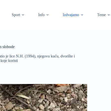
Sport
Info
Izdvajamo
Teme
en slobode
io je lice N.H. (1994), njegovu kuću, dvorište i
koje koristi