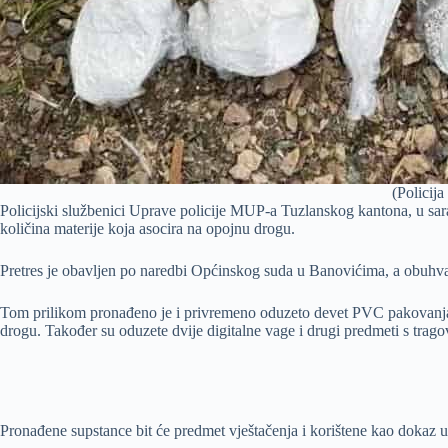
(Policij
Policijski službenici Uprave policije MUP-a Tuzlanskog kantona, u sar
količina materije koja asocira na opojnu drogu.
Pretres je obavljen po naredbi Općinskog suda u Banovićima, a obuhvati
Tom prilikom pronađeno je i privremeno oduzeto devet PVC pakovanja
drogu. Također su oduzete dvije digitalne vage i drugi predmeti s tragov
Pronađene supstance bit će predmet vještačenja i korištene kao dokaz 