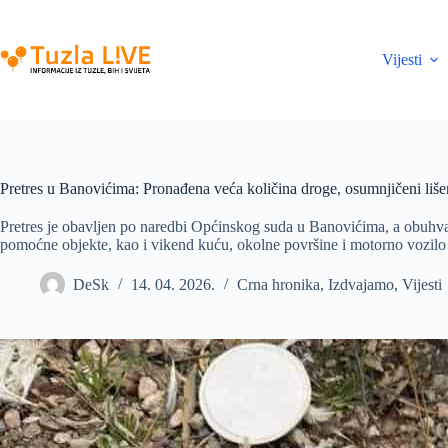
Skip
to
content
Vijesti
Pretres u Banovićima: Pronađena veća količina droge, osumnjičeni liš
Pretres je obavljen po naredbi Općinskog suda u Banovićima, a obuhvat
pomoćne objekte, kao i vikend kuću, okolne površine i motorno vozilo 
DeSk
14. 04. 2026.
Crna hronika
,
Izdvajamo
,
Vijesti