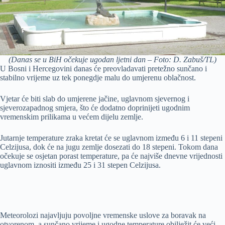
(Danas se u BiH očekuje ugodan ljetni dan – Foto: D. Zabuš/TL)
U Bosni i Hercegovini danas će preovladavati pretežno sunčano i
stabilno vrijeme uz tek ponegdje malu do umjerenu oblačnost.
Vjetar će biti slab do umjerene jačine, uglavnom sjevernog i
sjeverozapadnog smjera, što će dodatno doprinijeti ugodnim
vremenskim prilikama u većem dijelu zemlje.
Jutarnje temperature zraka kretat će se uglavnom između 6 i 11 stepeni
Celzijusa, dok će na jugu zemlje dosezati do 18 stepeni. Tokom dana
očekuje se osjetan porast temperature, pa će najviše dnevne vrijednosti
uglavnom iznositi između 25 i 31 stepen Celzijusa.
Meteorolozi najavljuju povoljne vremenske uslove za boravak na
otvorenom, a sunčano vrijeme i ugodne temperature obilježit će veći