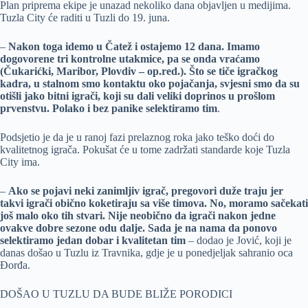
Plan priprema ekipe je unazad nekoliko dana objavljen u medijima.
Tuzla City će raditi u Tuzli do 19. juna.
–
Nakon toga idemo u Čatež i ostajemo 12 dana. Imamo
dogovorene tri kontrolne utakmice, pa se onda vraćamo
(Čukarićki, Maribor, Plovdiv – op.red.). Što se tiče igračkog
kadra, u stalnom smo kontaktu oko pojačanja, svjesni smo da su
otišli jako bitni igrači, koji su dali veliki doprinos u prošlom
prvenstvu. Polako i bez panike selektiramo tim
.
Podsjetio je da je u ranoj fazi prelaznog roka jako teško doći do
kvalitetnog igrača. Pokušat će u tome zadržati standarde koje Tuzla
City ima.
–
Ako se pojavi neki zanimljiv igrač, pregovori duže traju jer
takvi igrači obično koketiraju sa više timova. No, moramo sačekati
još malo oko tih stvari. Nije neobično da igrači nakon jedne
ovakve dobre sezone odu dalje. Sada je na nama da ponovo
selektiramo jedan dobar i kvalitetan tim
– dodao je Jović, koji je
danas došao u Tuzlu iz Travnika, gdje je u ponedjeljak sahranio oca
Đorđa.
DOŠAO U TUZLU DA BUDE BLIŽE PORODICI