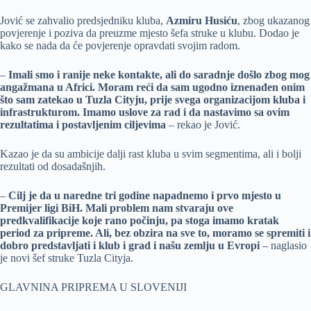
Jović se zahvalio predsjedniku kluba,
Azmiru Husiću
, zbog ukazanog
povjerenje i poziva da preuzme mjesto šefa struke u klubu. Dodao je
kako se nada da će povjerenje opravdati svojim radom.
–
Imali smo i ranije neke kontakte, ali do saradnje došlo zbog mog
angažmana u Africi. Moram reći da sam ugodno iznenađen onim
što sam zatekao u Tuzla Cityju, prije svega organizacijom kluba i
infrastrukturom. Imamo uslove za rad i da nastavimo sa ovim
rezultatima i postavljenim ciljevima
– rekao je Jović.
Kazao je da su ambicije dalji rast kluba u svim segmentima, ali i bolji
rezultati od dosadašnjih.
–
Cilj je da u naredne tri godine napadnemo i prvo mjesto u
Premijer ligi BiH. Mali problem nam stvaraju ove
predkvalifikacije koje rano počinju, pa stoga imamo kratak
period za pripreme. Ali, bez obzira na sve to, moramo se spremiti i
dobro predstavljati i klub i grad i našu zemlju u Evropi
– naglasio
je novi šef struke Tuzla Cityja.
GLAVNINA PRIPREMA U SLOVENIJI