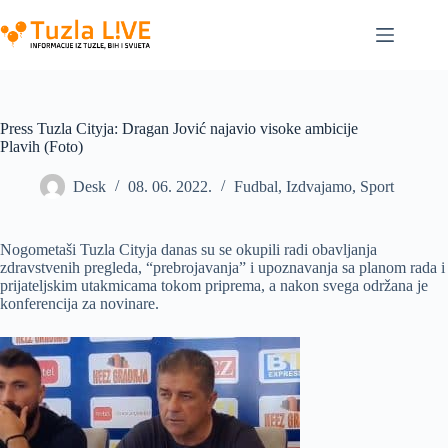
Skip
to
content
Press Tuzla Cityja: Dragan Jović najavio visoke ambicije
Plavih (Foto)
Desk
08. 06. 2022.
Fudbal
,
Izdvajamo
,
Sport
Nogometaši Tuzla Cityja danas su se okupili radi obavljanja
zdravstvenih pregleda, “prebrojavanja” i upoznavanja sa planom rada i
prijateljskim utakmicama tokom priprema, a nakon svega održana je
konferencija za novinare.