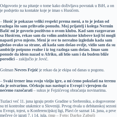
Odgovorio je na pitanje o tome kako doživljava povratak u BiH, a on
je podsjetio na kontakte koje je imao s Husićem.
–
Husić je pokazao veliki respekt prema meni, a to je jedan od
razloga što sam prihvatio ponudu. Moj prijatelj i kolega Nermin
Bašić mi je govorio pozitivno o ovom klubu. Kad sam razgovarao
sa Husićem, rekao sam da volim ambiciozne klubove koji bi mogli
napasti prvo mjesto. Meni je sve to nerealno izgledalo kada sam
gledao ovako sa strane, ali kada sam došao ovdje, vidio sam da su
ambicije potpuno realne i iz tog razloga sam došao. Imao sam
ponude da idem nazad u Afriku, ali htio sam i da budem bliže
porodici
– zaključio je Jović.
Golman
Nevres Fejzić
je rekao da je ekipa od danas u pogonu.
–
Svaki trener ima svoju viziju igre, a mi ćemo pokušati na terenu
da je ostvarimo. Očekuju nas nastupi u Evropi i vjerujem da
nećemo razočarati
– sukus je Fejzićevog obraćanja novinarima.
Tuzlaci već 11. juna igraju protiv Gradine u Srebreniku, a dogovorene
su tri kontrolne utakmice u Sloveniji. Prvog rivala u debitanskoj sezoni
u Evropi, tojest, u Konferencijskoj ligi, Plavi će saznat 14. juna, a prve
mečeve će igrati 7. i 14. jula.
(mp – Foto: Darko Zabuš)