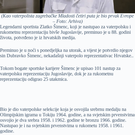
(Kao vaterpolista zagrebačke Mladosti četiri puta je bio prvak Evrope
– Foto: Arhiva)
Legendarni sportista Zlatko Šimenc, koji je nastupao za vaterpolsku i
rukometnu reprezentaciju bivše Jugoslavije, preminuo je u 88. godini
života, potvrđeno je iz hrvatskih medija.
Preminuo je u noći s ponedjeljka na utorak, a vijest je potvrdio njegov
sin Dubravko Šimenc, nekadašnji vaterpolo reprezentativac Hrvatske..
Tokom bogate sportske karijere Šimenc je upisao 101 nastup za
vaterpolsku reprezentaciju Jugoslavije, dok je za rukometnu
reprezentaciju odigrao 25 utakmica.
Bio je dio vaterpolske selekcije koja je osvojila srebrnu medalju na
Olimpijskim igrama u Tokiju 1964. godine, a na svjetskim prvenstvima
osvojio je dva srebra 1958. i 1962. godine te bronzu 1966. godine.
Nastupao je i na svjetskim prvenstvima u rukometu 1958. i 1961.
godine.