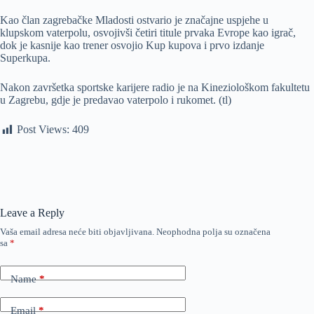
Kao član zagrebačke Mladosti ostvario je značajne uspjehe u
klupskom vaterpolu, osvojivši četiri titule prvaka Evrope kao igrač,
dok je kasnije kao trener osvojio Kup kupova i prvo izdanje
Superkupa.
Nakon završetka sportske karijere radio je na Kineziološkom fakultetu
u Zagrebu, gdje je predavao vaterpolo i rukomet. (tl)
Post Views:
409
Leave a Reply
Vaša email adresa neće biti objavljivana.
Neophodna polja su označena
sa
*
Name
*
Email
*