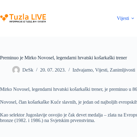
Skip
to
content
Vijesti
Preminuo je Mirko Novosel, legendarni hrvatski košarkaški trener
DeSk
20. 07. 2023.
Izdvajamo
,
Vijesti
,
Zanimljivosti
Mirko Novosel, legendarni hrvatski košarkaški trener, je preminuo u 86
Novosel, član košarkaške Kuće slavnih, je jedan od najboljih evropskih 
Kao selektor Jugoslavije osvojio je čak devet medalja – zlata na Evrops
bronze (1982. i 1986.) na Svjetskim prvenstvima.