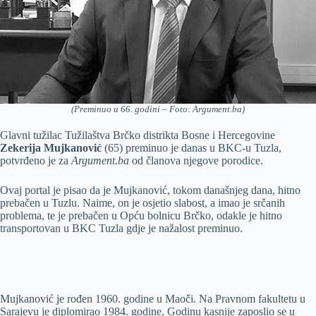
(Preminuo u 66. godini – Foto: Argument.ba)
Glavni tužilac Tužilaštva Brčko distrikta Bosne i Hercegovine
Zekerija Mujkanović
(65) preminuo je danas u BKC-u Tuzla,
potvrđeno je za
Argument.ba
od članova njegove porodice.
Ovaj portal je pisao da je Mujkanović, tokom današnjeg dana, hitno
prebačen u Tuzlu. Naime, on je osjetio slabost, a imao je srčanih
problema, te je prebačen u Opću bolnicu Brčko, odakle je hitno
transportovan u BKC Tuzla gdje je nažalost preminuo.
Mujkanović je rođen 1960. godine u Maoči. Na Pravnom fakultetu u
Sarajevu je diplomirao 1984. godine. Godinu kasnije zaposlio se u