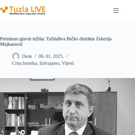
Skip
to
content
Preminuo glavni tužilac Tužilaštva Brčko distrikta Zekerija
Mujkanović
Desk
06. 01. 2025.
Crna hronika
,
Izdvajamo
,
Vijesti