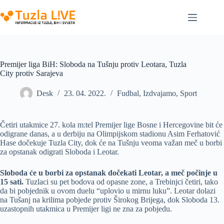
Skip
to
content
Premijer liga BiH: Sloboda na Tušnju protiv Leotara, Tuzla
City protiv Sarajeva
Desk
23. 04. 2022.
Fudbal
,
Izdvajamo
,
Sport
Četiri utakmice 27. kola m:tel Premijer lige Bosne i Hercegovine bit će
odigrane danas, a u derbiju na Olimpijskom stadionu Asim Ferhatović
Hase dočekuje Tuzla City, dok će na Tušnju veoma važan meč u borbi
za opstanak odigrati Sloboda i Leotar.
Sloboda će u borbi za opstanak dočekati Leotar, a meč počinje u
15 sati.
Tuzlaci su pet bodova od opasne zone, a Trebinjci četiri, tako
da bi pobjednik u ovom duelu “uplovio u mirnu luku”. Leotar dolazi
na Tušanj na krilima pobjede protiv Širokog Brijega, dok Sloboda 13.
uzastopnih utakmica u Premijer ligi ne zna za pobjedu.