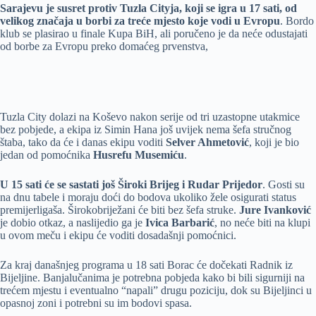
Sarajevu je susret protiv Tuzla Cityja, koji se igra u 17 sati, od
velikog značaja u borbi za treće mjesto koje vodi u Evropu
. Bordo
klub se plasirao u finale Kupa BiH, ali poručeno je da neće odustajati
od borbe za Evropu preko domaćeg prvenstva,
Tuzla City dolazi na Koševo nakon serije od tri uzastopne utakmice
bez pobjede, a ekipa iz Simin Hana još uvijek nema šefa stručnog
štaba, tako da će i danas ekipu voditi
Selver Ahmetović
, koji je bio
jedan od pomoćnika
Husrefu Musemiću
.
U 15 sati će se sastati još Široki Brijeg i Rudar Prijedor
. Gosti su
na dnu tabele i moraju doći do bodova ukoliko žele osigurati status
premijerligaša. Širokobriježani će biti bez šefa struke.
Jure Ivanković
je dobio otkaz, a naslijedio ga je
Ivica Barbarić
, no neće biti na klupi
u ovom meču i ekipu će voditi dosadašnji pomoćnici.
Za kraj današnjeg programa u 18 sati Borac će dočekati Radnik iz
Bijeljine. Banjalučanima je potrebna pobjeda kako bi bili sigurniji na
trećem mjestu i eventualno “napali” drugu poziciju, dok su Bijeljinci u
opasnoj zoni i potrebni su im bodovi spasa.