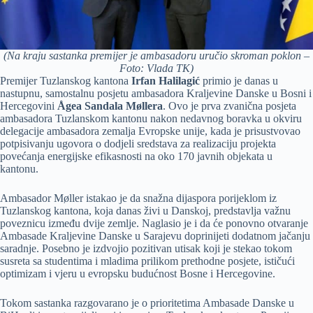
(Na kraju sastanka premijer je ambasadoru uručio skroman poklon –
Foto: Vlada TK)
Premijer Tuzlanskog kantona
Irfan Halilagić
primio je danas u
nastupnu, samostalnu posjetu ambasadora Kraljevine Danske u Bosni i
Hercegovini
Ågea Sandala Møllera
. Ovo je prva zvanična posjeta
ambasadora Tuzlanskom kantonu nakon nedavnog boravka u okviru
delegacije ambasadora zemalja Evropske unije, kada je prisustvovao
potpisivanju ugovora o dodjeli sredstava za realizaciju projekta
povećanja energijske efikasnosti na oko 170 javnih objekata u
kantonu.
Ambasador Møller istakao je da snažna dijaspora porijeklom iz
Tuzlanskog kantona, koja danas živi u Danskoj, predstavlja važnu
poveznicu između dvije zemlje. Naglasio je i da će ponovno otvaranje
Ambasade Kraljevine Danske u Sarajevu doprinijeti dodatnom jačanju
saradnje. Posebno je izdvojio pozitivan utisak koji je stekao tokom
susreta sa studentima i mladima prilikom prethodne posjete, ističući
optimizam i vjeru u evropsku budućnost Bosne i Hercegovine.
Tokom sastanka razgovarano je o prioritetima Ambasade Danske u