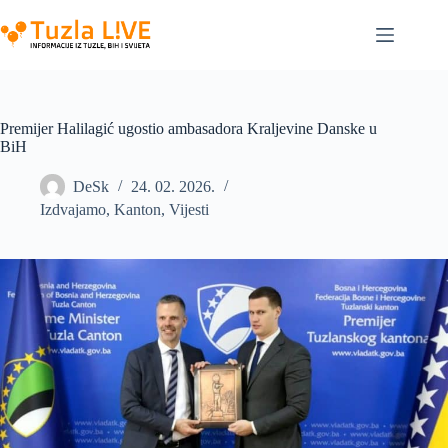
Skip
to
content
Premijer Halilagić ugostio ambasadora Kraljevine Danske u
BiH
DeSk
24. 02. 2026.
Izdvajamo
,
Kanton
,
Vijesti