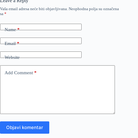
Leave a Reply
Vaša email adresa neće biti objavljivana.
Neophodna polja su označena
sa
*
Name
*
Email
*
Website
Add Comment
*
Objavi komentar