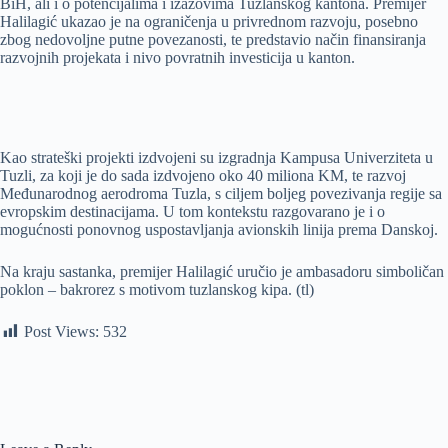
BiH, ali i o potencijalima i izazovima Tuzlanskog kantona. Premijer
Halilagić ukazao je na ograničenja u privrednom razvoju, posebno
zbog nedovoljne putne povezanosti, te predstavio način finansiranja
razvojnih projekata i nivo povratnih investicija u kanton.
Kao strateški projekti izdvojeni su izgradnja Kampusa Univerziteta u
Tuzli, za koji je do sada izdvojeno oko 40 miliona KM, te razvoj
Međunarodnog aerodroma Tuzla, s ciljem boljeg povezivanja regije sa
evropskim destinacijama. U tom kontekstu razgovarano je i o
mogućnosti ponovnog uspostavljanja avionskih linija prema Danskoj.
Na kraju sastanka, premijer Halilagić uručio je ambasadoru simboličan
poklon – bakrorez s motivom tuzlanskog kipa. (tl)
Post Views:
532