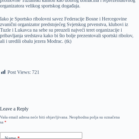
promoviše Tuzlanski kanton kao dobrog domaćina i reprezentativnog
organizatora velikog sportskog događaja.
Iako je Sportsko ribolovni savez Federacije Bosne i Hercegovine
zvanični organizator predstojećeg Svjetskog prvenstva, klubovi iz
Tuzle i Lukavca na sebe su preuzeli najveći teret organizacije i
pribavljanja sredstava kako bi što bolje prezentovali sportski ribolov,
ali i uredili obalu jezera Modrac. (tk)
Post Views:
721
Leave a Reply
Vaša email adresa neće biti objavljivana.
Neophodna polja su označena
sa
*
Name
*