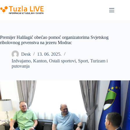
Skip
to
content
Premijer Halilagić obećao pomoć organizatorima Svjetskog
ribolovnog prvenstva na jezeru Modrac
Desk
13. 06. 2025.
Izdvajamo
,
Kanton
,
Ostali sportovi
,
Sport
,
Turizam i
putovanja