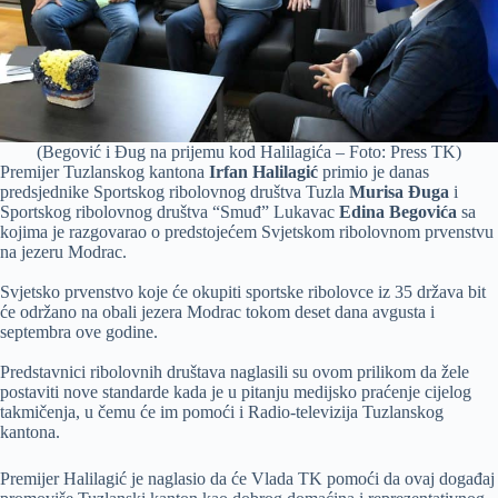
(Begović i Đug na prijemu kod Halilagića – Foto: Press TK)
Premijer Tuzlanskog kantona
Irfan Halilagić
primio je danas
predsjednike Sportskog ribolovnog društva Tuzla
Murisa Đuga
i
Sportskog ribolovnog društva “Smuđ” Lukavac
Edina Begovića
sa
kojima je razgovarao o predstojećem Svjetskom ribolovnom prvenstvu
na jezeru Modrac.
Svjetsko prvenstvo koje će okupiti sportske ribolovce iz 35 država bit
će održano na obali jezera Modrac tokom deset dana avgusta i
septembra ove godine.
Predstavnici ribolovnih društava naglasili su ovom prilikom da žele
postaviti nove standarde kada je u pitanju medijsko praćenje cijelog
takmičenja, u čemu će im pomoći i Radio-televizija Tuzlanskog
kantona.
Premijer Halilagić je naglasio da će Vlada TK pomoći da ovaj događaj