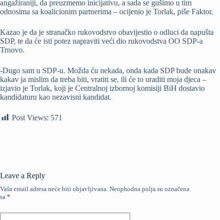
angažiraniji, da preuzmemo inicijativu, a sada se gušimo u tim
odnosima sa koalicionim partnerima – ocijenio je Torlak, piše Faktor.
Kazao je da je stranačko rukovodstvo obavijestio o odluci da napušta
SDP, te da će isti potez napraviti veći dio rukovodstva OO SDP-a
Trnovo.
-Dugo sam u SDP-u. Možda ću nekada, onda kada SDP bude onakav
kakav ja mislim da treba biti, vratiti se, ili će to uraditi moja djeca –
izjavio je Torlak, koji je Centralnoj izbornoj komisiji BiH dostavio
kandidaturu kao nezavisni kandidat.
Post Views:
571
Leave a Reply
Vaša email adresa neće biti objavljivana.
Neophodna polja su označena
sa
*