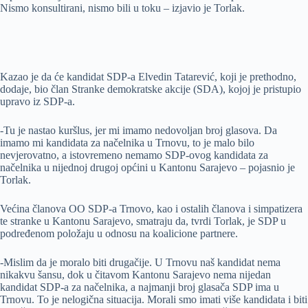
Nismo konsultirani, nismo bili u toku – izjavio je Torlak.
Kazao je da će kandidat SDP-a Elvedin Tatarević, koji je prethodno,
dodaje, bio član Stranke demokratske akcije (SDA), kojoj je pristupio
upravo iz SDP-a.
-Tu je nastao kuršlus, jer mi imamo nedovoljan broj glasova. Da
imamo mi kandidata za načelnika u Trnovu, to je malo bilo
nevjerovatno, a istovremeno nemamo SDP-ovog kandidata za
načelnika u nijednoj drugoj općini u Kantonu Sarajevo – pojasnio je
Torlak.
Većina članova OO SDP-a Trnovo, kao i ostalih članova i simpatizera
te stranke u Kantonu Sarajevo, smatraju da, tvrdi Torlak, je SDP u
podređenom položaju u odnosu na koalicione partnere.
-Mislim da je moralo biti drugačije. U Trnovu naš kandidat nema
nikakvu šansu, dok u čitavom Kantonu Sarajevo nema nijedan
kandidat SDP-a za načelnika, a najmanji broj glasača SDP ima u
Trnovu. To je nelogična situacija. Morali smo imati više kandidata i biti