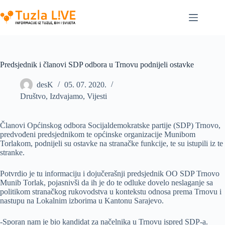
Skip
to
content
Predsjednik i članovi SDP odbora u Trnovu podnijeli ostavke
desK
05. 07. 2020.
Društvo
,
Izdvajamo
,
Vijesti
Članovi Općinskog odbora Socijaldemokratske partije (SDP) Trnovo,
predvođeni predsjednikom te općinske organizacije Munibom
Torlakom, podnijeli su ostavke na stranačke funkcije, te su istupili iz te
stranke.
Potvrdio je tu informaciju i dojučerašnji predsjednik OO SDP Trnovo
Munib Torlak, pojasnivši da ih je do te odluke dovelo neslaganje sa
politikom stranačkog rukovodstva u kontekstu odnosa prema Trnovu i
nastupu na Lokalnim izborima u Kantonu Sarajevo.
-Sporan nam je bio kandidat za načelnika u Trnovu ispred SDP-a.