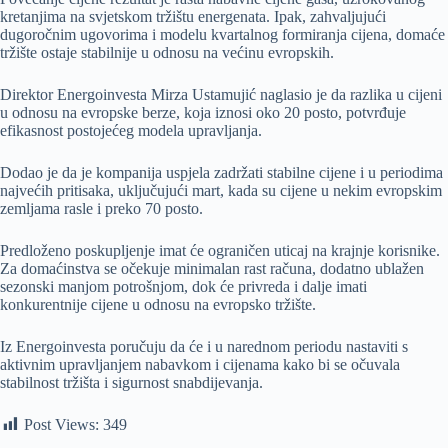
kretanjima na svjetskom tržištu energenata. Ipak, zahvaljujući
dugoročnim ugovorima i modelu kvartalnog formiranja cijena, domaće
tržište ostaje stabilnije u odnosu na većinu evropskih.
Direktor Energoinvesta Mirza Ustamujić naglasio je da razlika u cijeni
u odnosu na evropske berze, koja iznosi oko 20 posto, potvrđuje
efikasnost postojećeg modela upravljanja.
Dodao je da je kompanija uspjela zadržati stabilne cijene i u periodima
najvećih pritisaka, uključujući mart, kada su cijene u nekim evropskim
zemljama rasle i preko 70 posto.
Predloženo poskupljenje imat će ograničen uticaj na krajnje korisnike.
Za domaćinstva se očekuje minimalan rast računa, dodatno ublažen
sezonski manjom potrošnjom, dok će privreda i dalje imati
konkurentnije cijene u odnosu na evropsko tržište.
Iz Energoinvesta poručuju da će i u narednom periodu nastaviti s
aktivnim upravljanjem nabavkom i cijenama kako bi se očuvala
stabilnost tržišta i sigurnost snabdijevanja.
Post Views:
349