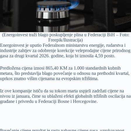
(Energoinvest traži blago poskupljenje plina u Federaciji BiH – Foto:
Freepik/Ilustracija)
Energoinvest je uputio Federalnom ministarstvu energije, rudarstva i
industrije zahtjev za odobrenje korekcije veleprodajne cijene prirodnog
gasa za drugi kvartal 2026. godine, koja bi iznosila 4,59 posto.
Predložena cijena iznosi 865,40 KM za 1.000 standardnih kubnih
metara, što predstavlja blago povećanje u odnosu na prethodni kvartal,
uprkos znatno višim cijenama na evropskim tržištima.
Iz ove kompanije ističu da su tokom marta uspjeli zadržati cijene na
nivou iz januara, čime su ublaženi efekti globalnih tržišnih oscilacija na
građane i privredu u Federaciji Bosne i Hercegovine.
Povećanje cijene rezultat je rasta nabavne cijene gasa, uzrokovanog