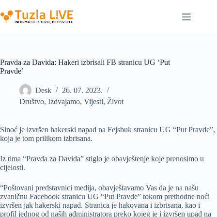
Skip
to
content
Pravda za Davida: Hakeri izbrisali FB stranicu UG ‘Put
Pravde’
Desk
26. 07. 2023.
Društvo
,
Izdvajamo
,
Vijesti
,
Život
Sinoć je izvršen hakerski napad na Fejsbuk stranicu UG “Put Pravde”,
koja je tom prilikom izbrisana.
Iz tima “Pravda za Davida” stiglo je obavještenje koje prenosimo u
cijelosti.
“Poštovani predstavnici medija, obavještavamo Vas da je na našu
zvaničnu Facebook stranicu UG “Put Pravde” tokom prethodne noći
izvršen jak hakerski napad. Stranica je hakovana i izbrisana, kao i
profil jednog od naših administratora preko kojeg je i izvršen upad na