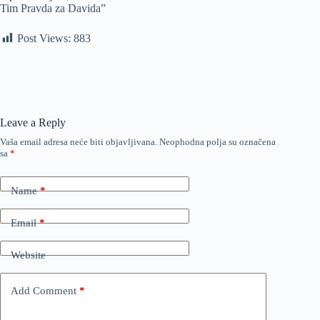
Tim Pravda za Davida”
Post Views:
883
Leave a Reply
Vaša email adresa neće biti objavljivana.
Neophodna polja su označena
sa
*
Name
*
Email
*
Website
Add Comment
*