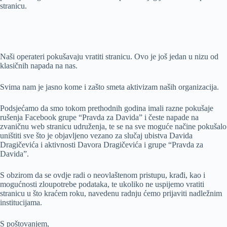
stranicu.
Naši operateri pokušavaju vratiti stranicu. Ovo je još jedan u nizu od
klasičnih napada na nas.
Svima nam je jasno kome i zašto smeta aktivizam naših organizacija.
Podsjećamo da smo tokom prethodnih godina imali razne pokušaje
rušenja Facebook grupe “Pravda za Davida” i česte napade na
zvaničnu web stranicu udruženja, te se na sve moguće načine pokušalo
uništiti sve što je objavljeno vezano za slučaj ubistva Davida
Dragičevića i aktivnosti Davora Dragičevića i grupe “Pravda za
Davida”.
S obzirom da se ovdje radi o neovlaštenom pristupu, krađi, kao i
mogućnosti zloupotrebe podataka, te ukoliko ne uspijemo vratiti
stranicu u što kraćem roku, navedenu radnju ćemo prijaviti nadležnim
institucijama.
S poštovanjem,