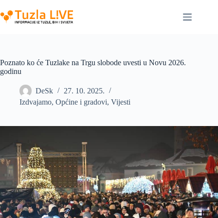
Skip
to
content
Poznato ko će Tuzlake na Trgu slobode uvesti u Novu 2026.
godinu
DeSk
27. 10. 2025.
Izdvajamo
,
Općine i gradovi
,
Vijesti