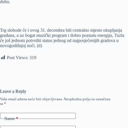
duhu.
Trg slobode će i ovog 31. decembra biti centralno mjesto okupljanja
građana, a uz bogat muzički program i dobro poznatu energiju, Tuzla
će još jednom potvrditi status jednog od najposjećenijih gradova u
novogodišnjoj noći. (tl)
Post Views:
319
Leave a Reply
Vaša email adresa neće biti objavljivana.
Neophodna polja su označena
sa
*
Name
*