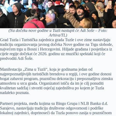
(Na dočeku nove godine u Tuzli nastupit će Adi Šoše – Foto:
Arhiva/TL)
Grad Tuzla i Turistička zajednica grada Tuzle i ove zime nastavljaju
tradiciju organizovanja javnog dočeka Nove godine na Trgu slobode,
najvećem trgu u Bosni i Hercegovini. Hiljade građana i posjetilaca iz
cijele regije dočekat će 2026. godinu uz muzički spektakl koji će
predvoditi Adi Šoše.
Manifestacija „Zima u Tuzli“, koja je godinama jedan od
najprepoznatljivijih turističkih brendova u regiji, i ove godine donosi
bogat zabavni program, prazničnu dekoraciju i prepoznatljivu zimsku
atmosferu u srcu grada. Organizatori ističu da im je cilj ponuditi
kvalitetan sadržaj i stvoriti osjećaj zajedništva po kojem je Tuzla
nadaleko poznata.
Partneri projekta, među kojima su Bingo Grupa i NLB Banka d.d.
Sarajevo, nastavljaju tradiciju društvene odgovornosti i podrške
lokalnoj zajednici, doprinoseći da Tuzla ponovo zasija u prazničnom