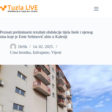
Skip
to
content
Poznati preliminarni rezultati obdukcije tijela Inele i njenog
sina koje je Emir Selimović ubio u Kalesiji
DeSk
14. 02. 2025.
Crna hronika
,
Izdvajamo
,
Vijesti