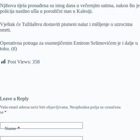
Njihova tijela pronađena su istog dana u večernjim satima, nakon što je
policija nasilno ušla u porodični stan u Kalesiji.
Vještak će Tužilaštvu dostaviti pismeni nalaz i mišljenje o uzrocima
smrti.
Operativna potraga za osumnjičenim Emirom Selimovićem je i dalje u
toku. (tl)
Post Views:
358
Leave a Reply
Vaša email adresa neće biti objavljivana.
Neophodna polja su označena
sa
*
Name
*