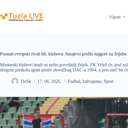
Skip
to
content
Vijesti
Poznati evropski rivali bh. klubova: Sarajevo prošlo najgore na žrijebu
Mostarski klubovi imali su nešto povoljniji žrijeb. FK Velež će, pod u
drugom pretkolu igrati protiv slovačkog DAC-a 1904, a prvi meč bit ć
DeSk
17. 06. 2026.
Fudbal
,
Izdvajamo
,
Sport