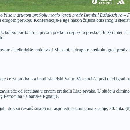
o bi se u drugom pretkolu moglo igrati protiv Istanbul Bašakšehira – F
 u drugom pretkolu Konferencijske lige nakon žrijeba održanog u sjed
oliko bordo tim u prvom pretkolu uspješno preskoči finski Inter Turk
lu.
uslovom da eliminiše moldavski Milsami, u drugom pretkolu igrati proti
e će za protivnika imati islandski Valur. Mostarci će prvi duel igrati 
zavisit će od rezultata u prvom pretkolu Lige prvaka. U slučaju elimina
og Petrocuba i albanske Egnatije.
li, dok su revanš susreti na rasporedu sedam dana kasnije, 30. jula. (tl