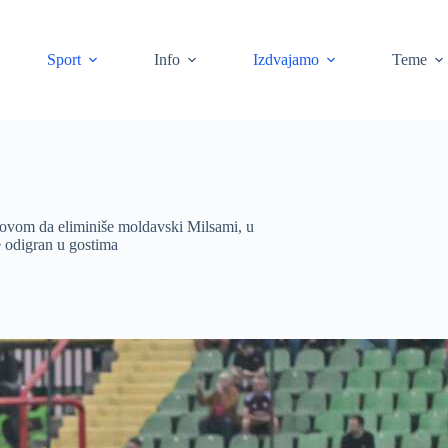
Sport
Info
Izdvajamo
Teme
slovom da eliminiše moldavski Milsami, u
e odigran u gostima