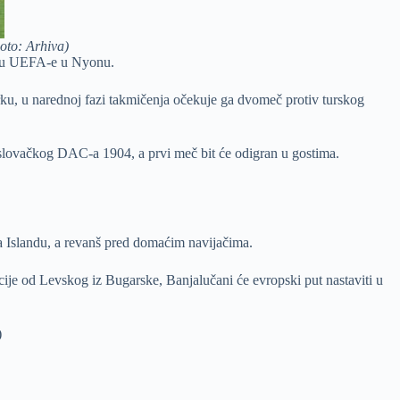
oto: Arhiva)
ištu UEFA-e u Nyonu.
u, u narednoj fazi takmičenja očekuje ga dvomeč protiv turskog
v slovačkog DAC-a 1904, a prvi meč bit će odigran u gostima.
na Islandu, a revanš pred domaćim navijačima.
cije od Levskog iz Bugarske, Banjalučani će evropski put nastaviti u
)