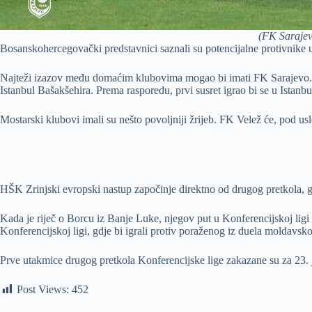
(FK Sarajev
Bosanskohercegovački predstavnici saznali su potencijalne protivnike
Najteži izazov među domaćim klubovima mogao bi imati FK Sarajevo. Uk
Istanbul Bašakšehira. Prema rasporedu, prvi susret igrao bi se u Istanbu
Mostarski klubovi imali su nešto povoljniji žrijeb. FK Velež će, pod 
HŠK Zrinjski evropski nastup započinje direktno od drugog pretkola, gdj
Kada je riječ o Borcu iz Banje Luke, njegov put u Konferencijskoj ligi 
Konferencijskoj ligi, gdje bi igrali protiv poraženog iz duela moldavsk
Prve utakmice drugog pretkola Konferencijske lige zakazane su za 23. ju
Post Views:
452