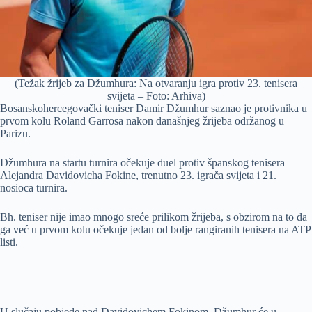
(Težak žrijeb za Džumhura: Na otvaranju igra protiv 23. tenisera
svijeta – Foto: Arhiva)
Bosanskohercegovački teniser Damir Džumhur saznao je protivnika u
prvom kolu Roland Garrosa nakon današnjeg žrijeba održanog u
Parizu.
Džumhura na startu turnira očekuje duel protiv španskog tenisera
Alejandra Davidovicha Fokine, trenutno 23. igrača svijeta i 21.
nosioca turnira.
Bh. teniser nije imao mnogo sreće prilikom žrijeba, s obzirom na to da
ga već u prvom kolu očekuje jedan od bolje rangiranih tenisera na ATP
listi.
U slučaju pobjede nad Davidovichem Fokinom, Džumhur će u