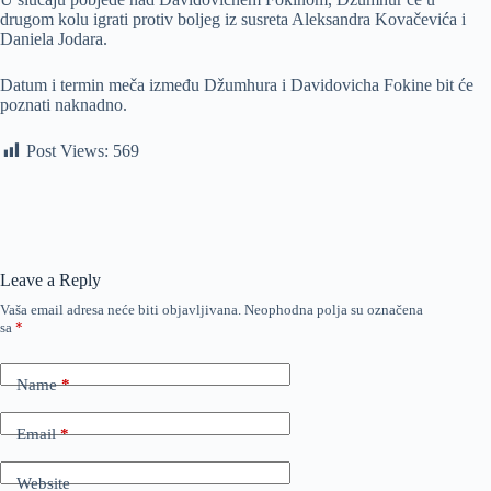
drugom kolu igrati protiv boljeg iz susreta Aleksandra Kovačevića i
Daniela Jodara.
Datum i termin meča između Džumhura i Davidovicha Fokine bit će
poznati naknadno.
Post Views:
569
Leave a Reply
Vaša email adresa neće biti objavljivana.
Neophodna polja su označena
sa
*
Name
*
Email
*
Website