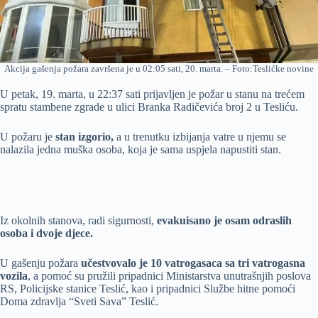
Akcija gašenja požara završena je u 02:05 sati, 20. marta. – Foto:Teslićke novine
U petak, 19. marta, u 22:37 sati prijavljen je požar u stanu na trećem
spratu stambene zgrade u ulici Branka Radičevića broj 2 u Tesliću.
U požaru je
stan izgorio,
a u trenutku izbijanja vatre u njemu se
nalazila jedna muška osoba, koja je sama uspjela napustiti stan.
Iz okolnih stanova, radi sigurnosti,
evakuisano je osam odraslih
osoba i dvoje djece.
U gašenju požara
učestvovalo je 10 vatrogasaca sa tri vatrogasna
vozila
, a pomoć su pružili pripadnici Ministarstva unutrašnjih poslova
RS, Policijske stanice Teslić, kao i pripadnici Službe hitne pomoći
Doma zdravlja “Sveti Sava” Teslić.