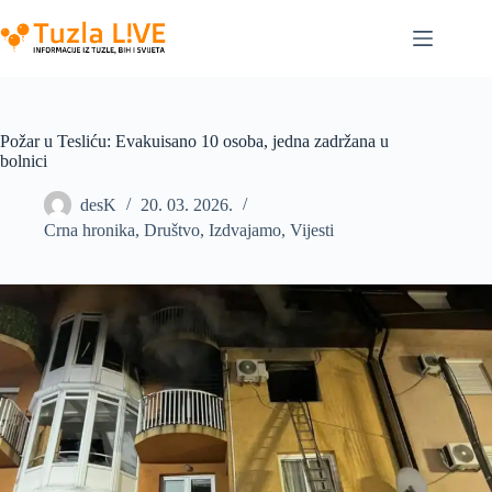
Skip
to
content
Požar u Tesliću: Evakuisano 10 osoba, jedna zadržana u
bolnici
desK
20. 03. 2026.
Crna hronika
,
Društvo
,
Izdvajamo
,
Vijesti