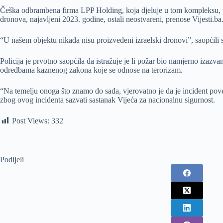
Češka odbrambena firma LPP Holding, koja djeluje u tom kompleksu, pot
dronova, najavljeni 2023. godine, ostali neostvareni, prenose Vijesti.ba
“U našem objektu nikada nisu proizvedeni izraelski dronovi”, saopćili 
Policija je prvotno saopćila da istražuje je li požar bio namjerno izazva
odredbama kaznenog zakona koje se odnose na terorizam.
“Na temelju onoga što znamo do sada, vjerovatno je da je incident pove
zbog ovog incidenta sazvati sastanak Vijeća za nacionalnu sigurnost.
Post Views:
332
Podijeli