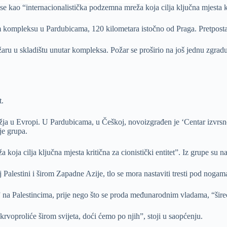
e kao “internacionalistička podzemna mreža koja cilja ključna mjesta kri
skom kompleksu u Pardubicama, 120 kilometara istočno od Praga. Pretpost
ožaru u skladištu unutar kompleksa. Požar se proširio na još jednu zgradu
t.
užja u Evropi. U Pardubicama, u Češkoj, novoizgrađen je ‘Centar izvrsn
je grupa.
ja cilja ključna mjesta kritična za cionistički entitet”. Iz grupe su nav
alestini i širom Zapadne Azije, tlo se mora nastaviti tresti pod nogam
a” na Palestincima, prije nego što se proda međunarodnim vladama, “šireć
 krvoproliće širom svijeta, doći ćemo po njih”, stoji u saopćenju.