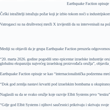
Earthquake Faction opisuje s
Češki istražitelji istražuju požar koji je izbio tokom noći u industrij
Vatrogasci su na društvenoj mreži X izvijestili da su intervenisali na p
Mediji su objavili da je grupa Earthquake Faction preuzela odgovornos
“20. marta 2026. godine pogodili smo epicentar izraelske industrije or
globalnu ekspanziju najvećeg izraelskog proizvođača oružja”, objavila 
Earthquake Faction opisuje se kao “internacionalistička podzemna mreža ko
“Dok god zemlja nastavi krvariti pod izraelskim bombama u okupiranoj P
Naglasili su da se svako oružje koje razvije Elbit Systems prvo “testir
“Gdje god Elbit Systems i njihovi saučesnici prikrivaju i skrivaju svoje