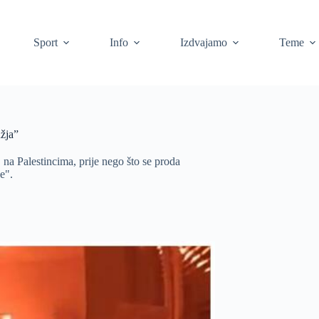
Sport
Info
Izdvajamo
Teme
užja”
" na Palestincima, prije nego što se proda
e".