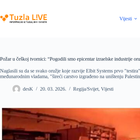
Skip
to
content
Vijesti
Požar u češkoj tvornici: “Pogodili smo epicentar izraelske industrije or
Naglasili su da se svako oružje koje razvije Elbit Systems prvo "testira
međunarodnim vladama, "šireći carstvo izgrađeno na uništenju Palestin
desK
20. 03. 2026.
Regija/Svijet
,
Vijesti