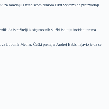
vi za saradnju s izraelskom firmom Elbit Systems na proizvodnji
dila da istražitelji iz sigurnosnih službi ispituju incident prema
slova Lubomír Metnar. Češki premijer Andrej Babiš najavio je da će