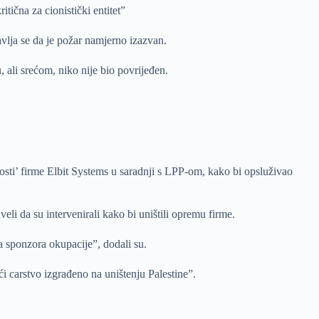
tična za cionistički entitet”
avlja se da je požar namjerno izazvan.
, ali srećom, niko nije bio povrijeđen.
osti’ firme Elbit Systems u saradnji s LPP-om, kako bi opsluživao
eli da su intervenirali kako bi uništili opremu firme.
a sponzora okupacije”, dodali su.
i carstvo izgrađeno na uništenju Palestine”.