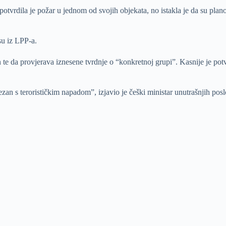
vrdila je požar u jednom od svojih objekata, no istakla je da su plano
.
su iz LPP-a.
n te da provjerava iznesene tvrdnje o “konkretnoj grupi”. Kasnije je potvr
zan s terorističkim napadom”, izjavio je češki ministar unutrašnjih po