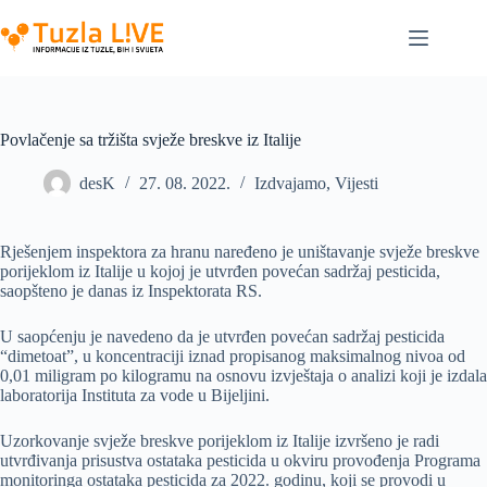
Skip
to
content
Povlačenje sa tržišta svježe breskve iz Italije
desK
27. 08. 2022.
Izdvajamo
,
Vijesti
Rješenjem inspektora za hranu naređeno je uništavanje svježe breskve
porijeklom iz Italije u kojoj je utvrđen povećan sadržaj pesticida,
saopšteno je danas iz Inspektorata RS.
U saopćenju je navedeno da je utvrđen povećan sadržaj pesticida
“dimetoat”, u koncentraciji iznad propisanog maksimalnog nivoa od
0,01 miligram po kilogramu na osnovu izvještaja o analizi koji je izdala
laboratorija Instituta za vode u Bijeljini.
Uzorkovanje svježe breskve porijeklom iz Italije izvršeno je radi
utvrđivanja prisustva ostataka pesticida u okviru provođenja Programa
monitoringa ostataka pesticida za 2022. godinu, koji se provodi u