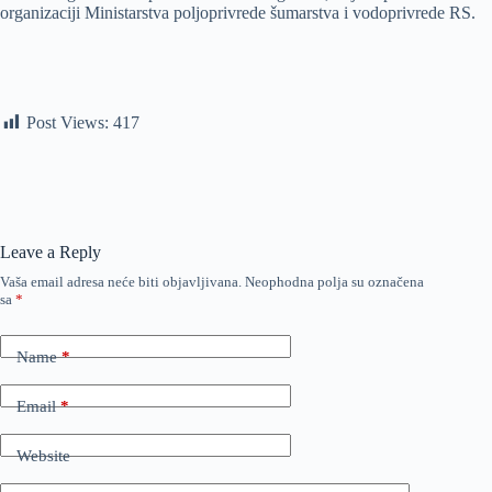
organizaciji Ministarstva poljoprivrede šumarstva i vodoprivrede RS.
Post Views:
417
Leave a Reply
Vaša email adresa neće biti objavljivana.
Neophodna polja su označena
sa
*
Name
*
Email
*
Website