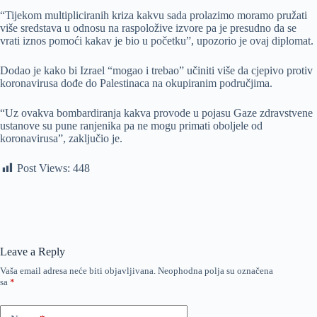
“Tijekom multipliciranih kriza kakvu sada prolazimo moramo pružati
više sredstava u odnosu na raspoložive izvore pa je presudno da se
vrati iznos pomoći kakav je bio u početku”, upozorio je ovaj diplomat.
Dodao je kako bi Izrael “mogao i trebao” učiniti više da cjepivo protiv
koronavirusa dođe do Palestinaca na okupiranim područjima.
“Uz ovakva bombardiranja kakva provode u pojasu Gaze zdravstvene
ustanove su pune ranjenika pa ne mogu primati oboljele od
koronavirusa”, zaključio je.
Post Views:
448
Leave a Reply
Vaša email adresa neće biti objavljivana.
Neophodna polja su označena
sa
*