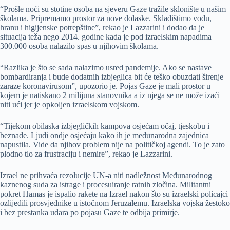
“Prošle noći su stotine osoba na sjeveru Gaze tražile sklonište u našim
školama. Pripremamo prostor za nove dolaske. Skladištimo vodu,
hranu i higijenske potrepštine”, rekao je Lazzarini i dodao da je
situacija teža nego 2014. godine kada je pod izraelskim napadima
300.000 osoba nalazilo spas u njihovim školama.
“Razlika je što se sada nalazimo usred pandemije. Ako se nastave
bombardiranja i bude dodatnih izbjeglica bit će teško obuzdati širenje
zaraze koronavirusom”, upozorio je. Pojas Gaze je mali prostor u
kojem je natiskano 2 milijuna stanovnika a iz njega se ne može izaći
niti ući jer je opkoljen izraelskom vojskom.
“Tijekom obilaska izbjegličkih kampova osjećam očaj, tjeskobu i
beznađe. Ljudi ondje osjećaju kako ih je međunarodna zajednica
napustila. Vide da njihov problem nije na političkoj agendi. To je zato
plodno tlo za frustraciju i nemire”, rekao je Lazzarini.
Izrael ne prihvaća rezolucije UN-a niti nadležnost Međunarodnog
kaznenog suda za istrage i procesuiranje ratnih zločina. Militantni
pokret Hamas je ispalio rakete na Izrael nakon što su izraelski policajci
ozlijedili prosvjednike u istočnom Jeruzalemu. Izraelska vojska žestoko
i bez prestanka udara po pojasu Gaze te odbija primirje.