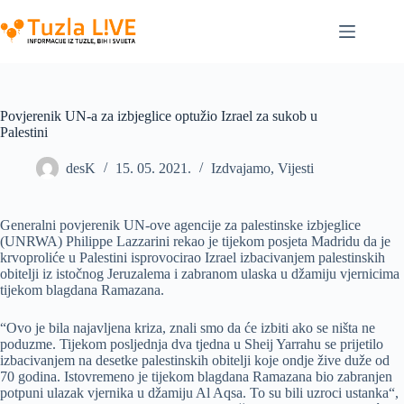
Skip
to
content
Povjerenik UN-a za izbjeglice optužio Izrael za sukob u
Palestini
desK
15. 05. 2021.
Izdvajamo
,
Vijesti
Generalni povjerenik UN-ove agencije za palestinske izbjeglice
(UNRWA) Philippe Lazzarini rekao je tijekom posjeta Madridu da je
krvoproliće u Palestini isprovocirao Izrael izbacivanjem palestinskih
obitelji iz istočnog Jeruzalema i zabranom ulaska u džamiju vjernicima
tijekom blagdana Ramazana.
“Ovo je bila najavljena kriza, znali smo da će izbiti ako se ništa ne
poduzme. Tijekom posljednja dva tjedna u Sheij Yarrahu se prijetilo
izbacivanjem na desetke palestinskih obitelji koje ondje žive duže od
70 godina. Istovremeno je tijekom blagdana Ramazana bio zabranjen
potpuni ulazak vjernika u džamiju Al Aqsa. To su bili uzroci ustanka“,