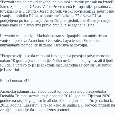
“Pozvali smo na prekid sukoba, no tko može izvršiti pritisak na Izrael?
Samo Sjedinjene Države. Već duže vremena Europa nije sposobna za
to”, izjavio je u četvrtak Josep Borrell, visoki povjerenik za sigurnosnu
i vanjsku politiku EU-a, napomenuvši kako je 27 država EU-a
podijeljeno po tom pitanju. Američki predsjednik Joe Biden je ranije
rekao kako se “Izrael ima pravo braniti”piše agencija Hina.
Lazzarini se u petak u Madridu sastao sa španjolskom ministricom
vanjskih poslova Aranchom Gónzalez Laya te zatražio dodatnu
humanitarnu pomoć jer su zalihe i sredstva nedovoljni.
“Pretpostavljalo se da ćemo mi kao agencija postojati privremeno no i
nakon 70 godina još smo ondje. Nitko ne želi biti izbjeglica, ali ti ljudi
su i dalje upravo to jer je zakazala međunarodna zajednica”, istaknuo
je Lazzarini.
Pritisci unutar EU
Američka administracija pod vodstvom donedavnog predsjednika
Donalda Trumpa srezala im je donacije 2018. godine. Tijekom 2020.
godine na raspolaganju su imali oko 320 milijuna eura, što je razina iz
2013. godine. Lazzarini je rekao kako se unutar EU provodi pritisak na
zemlje i institucije da smanje iznos pomoći.