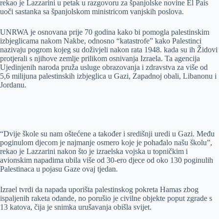
rekao je Lazzarini u petak u razgovoru za španjolske novine El País
uoči sastanka sa španjolskom ministricom vanjskih poslova.
UNRWA je osnovana prije 70 godina kako bi pomogla palestinskim
izbjeglicama nakom Nakbe, odnosno “katastrofe” kako Palestinci
nazivaju pogrom kojeg su doživjeli nakon rata 1948. kada su ih Židovi
protjerali s njihove zemlje prilikom osnivanja Izraela. Ta agencija
Ujedinjenih naroda pruža usluge obrazovanja i zdravstva za više od
5,6 milijuna palestinskih izbjeglica u Gazi, Zapadnoj obali, Libanonu i
Jordanu.
“Dvije škole su nam oštećene a također i središnji uredi u Gazi. Među
poginulom djecom je najmanje osmero koje je pohađalo našu školu”,
rekao je Lazzarini nakon što je izraelska vojska u topničkim i
avionskim napadima ubila više od 30-ero djece od oko 130 poginulih
Palestinaca u pojasu Gaze ovaj tjedan.
Izrael tvrdi da napada uporišta palestinskog pokreta Hamas zbog
ispaljenih raketa odande, no porušio je civilne objekte poput zgrade s
13 katova, čija je snimka urušavanja obišla svijet.